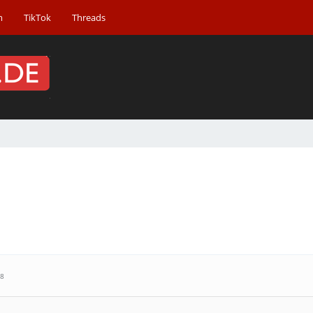
m
TikTok
Threads
28