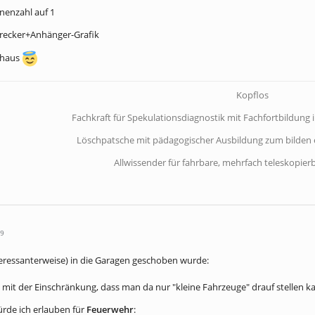
nenzahl auf 1
Trecker+Anhänger-Grafik
enhaus
Kopflos
Fachkraft für Spekulationsdiagnostik mit Fachfortbildung 
Löschpatsche mit pädagogischer Ausbildung zum bilden e
Allwissender für fahrbare, mehrfach teleskopie
29
eressanterweise) in die Garagen geschoben wurde:
, mit der Einschränkung, dass man da nur "kleine Fahrzeuge" drauf stellen k
rde ich erlauben für
Feuerwehr
: