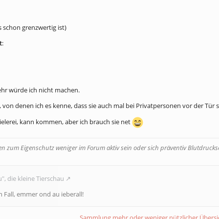
schon grenzwertig ist)
t
:
ehr würde ich nicht machen.
, von denen ich es kenne, dass sie auch mal bei Privatpersonen vor der Tür 
pielerei, kann kommen, aber ich brauch sie net
 zum Eigenschutz weniger im Forum aktiv sein oder sich präventiv Blutdruckse
", die kleine Tierschau
n Fall, emmer ond au ieberall!
Sammlung mehr oder weniger nützlicher Übers