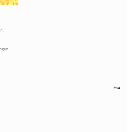
.
n.
r
angen
#64