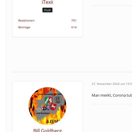
iTexii
Profi
Reaktionen
701
Beiträge
614
27. November 2020 um 13:
Man merkt, Corona tut
Bill Goldberg