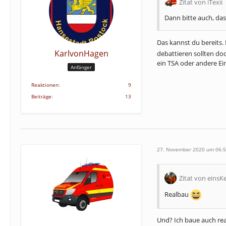
Zitat von iTexii
Dann bitte auch, da
Das kannst du bereits
KarlvonHagen
debattieren sollten d
ein TSA oder andere Ein
Anfänger
Reaktionen
9
Beiträge
13
27. November 2020 um 06:
Zitat von einsK
Realbau
Und? Ich baue auch rea