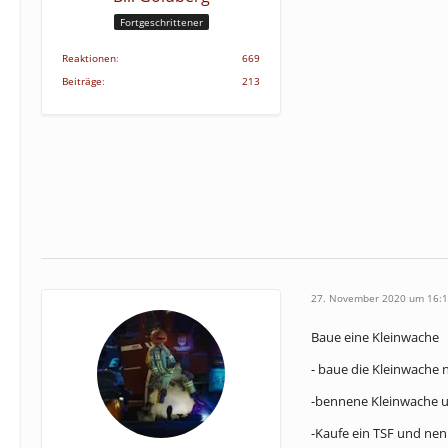
Fortgeschrittener
Reaktionen
669
Beiträge
213
27. November 2020 um 16:
Baue eine Kleinwache
- baue die Kleinwache n
-bennene Kleinwache u
-Kaufe ein TSF und nen