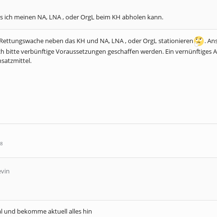
ss ich meinen NA, LNA , oder OrgL beim KH abholen kann.
. Rettungswache neben das KH und NA, LNA , oder OrgL stationieren
. An
och bitte verbünftige Voraussetzungen geschaffen werden. Ein vernünftige
satzmittel.
58
evin
l und bekomme aktuell alles hin