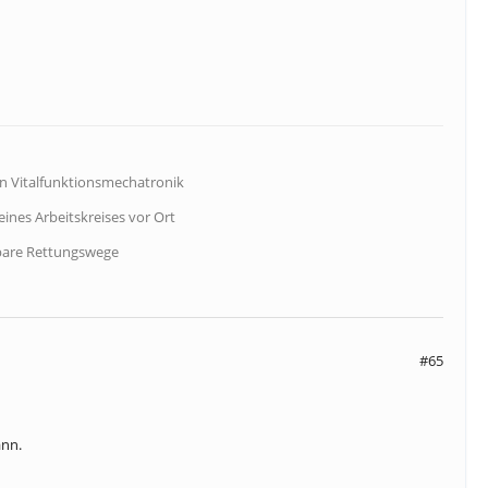
in Vitalfunktionsmechatronik
ines Arbeitskreises vor Ort
rbare Rettungswege
#65
ann.