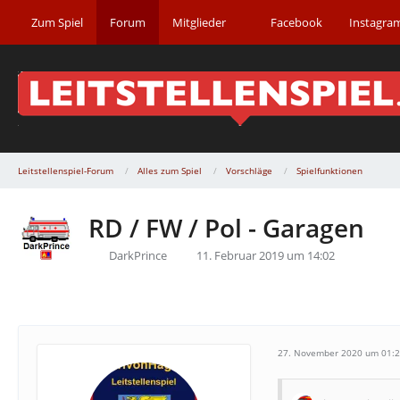
Zum Spiel
Forum
Mitglieder
Facebook
Instagra
Leitstellenspiel-Forum
Alles zum Spiel
Vorschläge
Spielfunktionen
RD / FW / Pol - Garagen
DarkPrince
11. Februar 2019 um 14:02
27. November 2020 um 01: