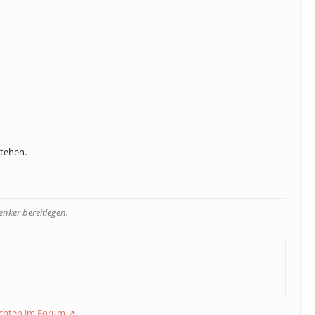
stehen.
nker bereitlegen.
ichten im Forum