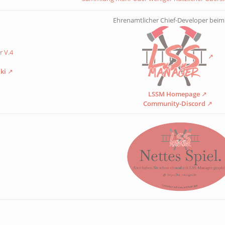
Ehrenamtlicher Chief-Developer bei
 V.4
ki
LSSM Homepage
Community-Discord