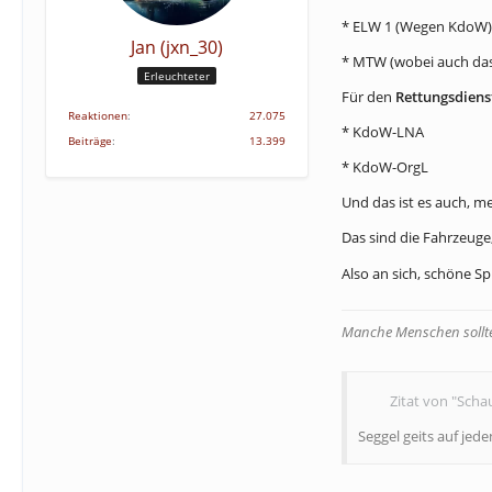
* ELW 1 (Wegen KdoW)
Jan (jxn_30)
* MTW (wobei auch das 
Erleuchteter
Für den
Rettungsdiens
Reaktionen
27.075
* KdoW-LNA
Beiträge
13.399
* KdoW-OrgL
Und das ist es auch, m
Das sind die Fahrzeuge
Also an sich, schöne S
Manche Menschen sollten
Zitat von "Schau
Seggel geits auf jede