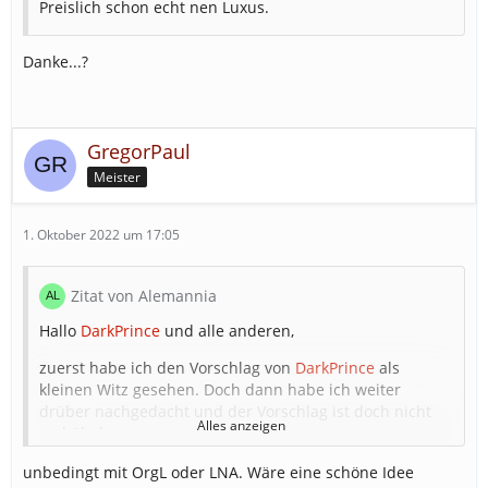
Preislich schon echt nen Luxus.
Danke...?
GregorPaul
Meister
1. Oktober 2022 um 17:05
Zitat von Alemannia
Hallo
DarkPrince
und alle anderen,
zuerst habe ich den Vorschlag von
DarkPrince
als
kleinen Witz gesehen. Doch dann habe ich weiter
drüber nachgedacht und der Vorschlag ist doch nicht
Alles anzeigen
mal übel.
Ich würde das ganze nur nicht unbedingt Garage
unbedingt mit OrgL oder LNA. Wäre eine schöne Idee