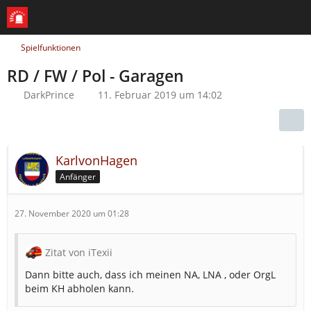
Spielfunktionen
RD / FW / Pol - Garagen
DarkPrince
11. Februar 2019 um 14:02
KarlvonHagen
Anfänger
27. November 2020 um 01:28
Zitat von iTexii
Dann bitte auch, dass ich meinen NA, LNA , oder OrgL
beim KH abholen kann.