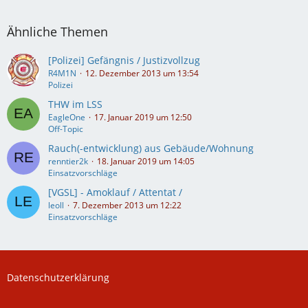
Ähnliche Themen
[Polizei] Gefängnis / Justizvollzug
R4M1N
12. Dezember 2013 um 13:54
Polizei
THW im LSS
EagleOne
17. Januar 2019 um 12:50
Off-Topic
Rauch(-entwicklung) aus Gebäude/Wohnung
renntier2k
18. Januar 2019 um 14:05
Einsatzvorschläge
[VGSL] - Amoklauf / Attentat /
leoll
7. Dezember 2013 um 12:22
Einsatzvorschläge
Datenschutzerklärung