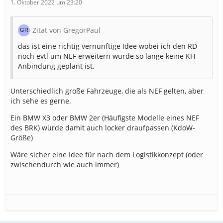
1. Oktober 2022 um 23:20
ORGL:
nein
Das sind die Fahrzeuge, von denen ich es kenne, dass
sie auch mal bei Privatpersonen vor der Tür stehen.
LNA:
nein
Zitat von GregorPaul
Also an sich, schöne Spielerei, kann kommen, aber ich
GRTW:
nein
das ist eine richtig vernünftige Idee wobei ich den RD
brauch sie net
noch evtl um NEF erweitern würde so lange keine KH
So wäre das ganze für mich persönlich in Ordnung. Nun
Anbindung geplant ist.
ist aber egal was ich dazu sage, wenn es kommt, auch
auf jeden Fall,
Dafür!
Unterschiedlich große Fahrzeuge, die als NEF gelten, aber
Garage für die Polizei: Gibt es nicht wirklich was zu zu
ich sehe es gerne.
sagen, ist so in Ordnung und Zellen braucht es da auch
Ein BMW X3 oder BMW 2er (Häufigste Modelle eines NEF
nicht, so
Dafür!
des BRK) würde damit auch locker draufpassen (KdoW-
Das die Wachen nicht zur Einsatzgenerierung beitragen,
Größe)
ist auch so völlig in Ordnung, wenn das ganze so
Wäre sicher eine Idee für nach dem Logistikkonzept (oder
machbar und umsetzbar ist, das ist immer die Frage.
zwischendurch wie auch immer)
Fazit: Alles in allem ein schöner Vorschlag von
DarkPrince
, den ich gerne so unterstütze.
LG
Alemannia