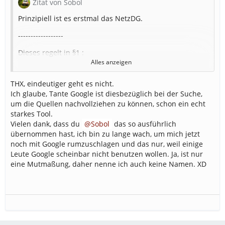
Zitat von Sobol
Prinzipiell ist es erstmal das NetzDG.
------------------
Dieses regelt in §1 :
Alles anzeigen
Wobei hier "Anbieter großer sozialer Netzwerke" nicht
wirklich definiert ist. Mit >2 mio Nutzern würde ich das
THX, eindeutiger geht es nicht.
LSS aber schon als groß ansehen.
Ich glaube, Tante Google ist diesbezüglich bei der Suche,
um die Quellen nachvollziehen zu können, schon ein echt
Ist das LSS ein Soziales Netzwerk? Schauen wir mal was
starkes Tool.
ein Soziales Netzwerk auszeichnen:
Vielen dank, dass du
Sobol
das so ausführlich
übernommen hast, ich bin zu lange wach, um mich jetzt
Profilseite
: Ja haben wir
noch mit Google rumzuschlagen und das nur, weil einige
Posten
: Ja, haben wir (Forum)
Leute Google scheinbar nicht benutzen wollen. Ja, ist nur
Abonnieren
bzw.
Folgen
/
Followen
: Ja, haben wir,
eine Mutmaßung, daher nenne ich auch keine Namen. XD
allerdings nur hier im Forum
jemanden
taggen
: Ja, haben wir im Forum und im
Chat
Kommentieren
/
Antworten
: Ja, haben wir
Liken
: Ja, haben wir, aber nur im Forum