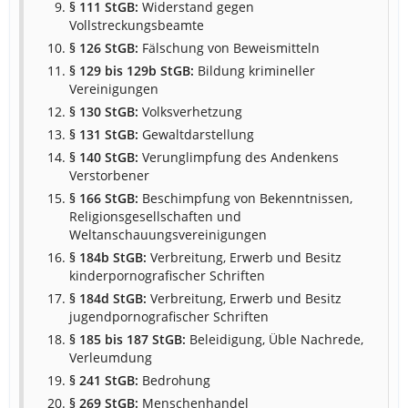
§ 111 StGB:
Widerstand gegen
Vollstreckungsbeamte
§ 126 StGB:
Fälschung von Beweismitteln
§ 129 bis 129b StGB:
Bildung krimineller
Vereinigungen
§ 130 StGB:
Volksverhetzung
§ 131 StGB:
Gewaltdarstellung
§ 140 StGB:
Verunglimpfung des Andenkens
Verstorbener
§ 166 StGB:
Beschimpfung von Bekenntnissen,
Religionsgesellschaften und
Weltanschauungsvereinigungen
§ 184b StGB:
Verbreitung, Erwerb und Besitz
kinderpornografischer Schriften
§ 184d StGB:
Verbreitung, Erwerb und Besitz
jugendpornografischer Schriften
§ 185 bis 187 StGB:
Beleidigung, Üble Nachrede,
Verleumdung
§ 241 StGB:
Bedrohung
§ 269 StGB:
Menschenhandel