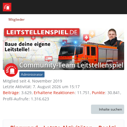
Mitglieder
Community-Team Leitstellenspiel
Administrator
Mitglied seit 4. November 2019
Letzte Aktivität:
7. August 2026 um 15:17
Beiträge
3.629
Erhaltene Reaktionen
11.751
Punkte
30.841
Profil-Aufrufe
1.316.623
Inhalte suchen