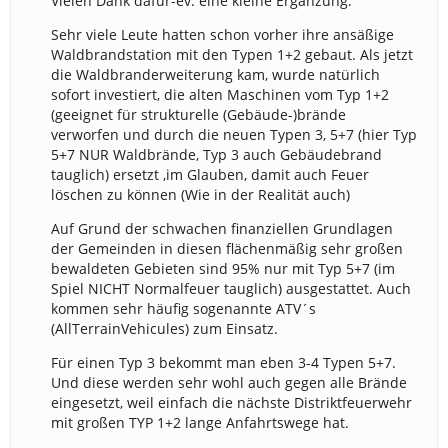
Vielen Dank dafür-ev. eine kleine Ergänzung:
Sehr viele Leute hatten schon vorher ihre ansäßige
Waldbrandstation mit den Typen 1+2 gebaut. Als jetzt
die Waldbranderweiterung kam, wurde natürlich
sofort investiert, die alten Maschinen vom Typ 1+2
(geeignet für strukturelle (Gebäude-)brände
verworfen und durch die neuen Typen 3, 5+7 (hier Typ
5+7 NUR Waldbrände, Typ 3 auch Gebäudebrand
tauglich) ersetzt ,im Glauben, damit auch Feuer
löschen zu können (Wie in der Realität auch)
Auf Grund der schwachen finanziellen Grundlagen
der Gemeinden in diesen flächenmäßig sehr großen
bewaldeten Gebieten sind 95% nur mit Typ 5+7 (im
Spiel NICHT Normalfeuer tauglich) ausgestattet. Auch
kommen sehr häufig sogenannte ATV´s
(AllTerrainVehicules) zum Einsatz.
Für einen Typ 3 bekommt man eben 3-4 Typen 5+7.
Und diese werden sehr wohl auch gegen alle Brände
eingesetzt, weil einfach die nächste Distriktfeuerwehr
mit großen TYP 1+2 lange Anfahrtswege hat.