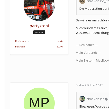
Zitat von Do_C
Die Moderation der 
Da wäre es mal schön
partykroni
Mich wundert es auch, 
Wasserstandsmeldung 
Meister
Reaktionen
3.842
--- Realbauer ---
Beiträge
2.097
Mein Verband: ---
Mein System: MacBook
5. März 2021 um 12:17
Zitat von Jan (j
Blog lesen: Wurde ve