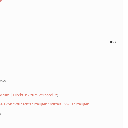
#87
ektor
 Forum
|
Direktlink zum Verband
)
au von "Wunschfahrzeugen" mittels LSS-Fahrzeugen
.