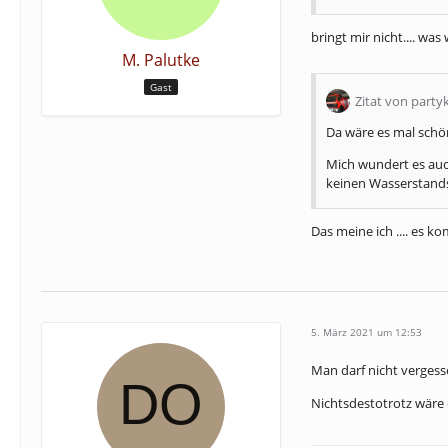
bringt mir nicht.... wa
M. Palutke
Gast
Zitat von party
Da wäre es mal sch
Mich wundert es auc
keinen Wasserstand
Das meine ich .... es 
5. März 2021 um 12:53
Man darf nicht vergess
Nichtsdestotrotz wäre e