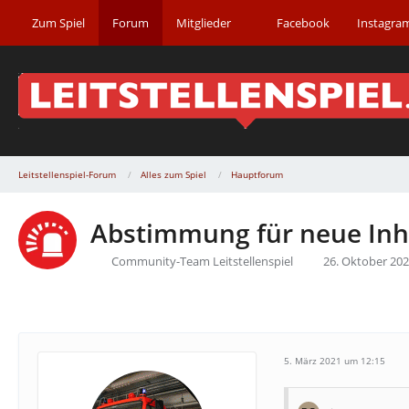
Zum Spiel
Forum
Mitglieder
Facebook
Instagra
Leitstellenspiel-Forum
Alles zum Spiel
Hauptforum
Abstimmung für neue Inhal
Community-Team Leitstellenspiel
26. Oktober 20
5. März 2021 um 12:15