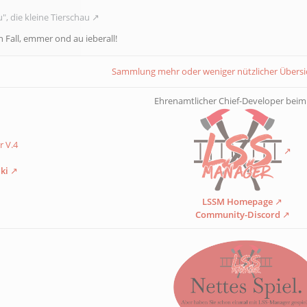
", die kleine Tierschau
n Fall, emmer ond au ieberall!
Sammlung mehr oder weniger nützlicher Übers
Ehrenamtlicher Chief-Developer bei
 V.4
ki
LSSM Homepage
Community-Discord