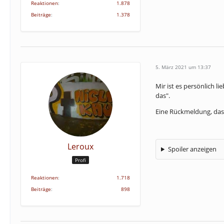
Reaktionen
1.878
Beiträge
1.378
5. März 2021 um 13:37
Mir ist es persönlich l
das".
Eine Rückmeldung, dass
Leroux
Spoiler anzeigen
Profi
Reaktionen
1.718
Beiträge
898