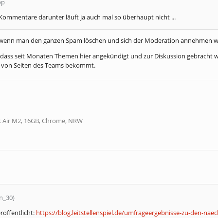
op
Kommentare darunter läuft ja auch mal so überhaupt nicht ...
, wenn man den ganzen Spam löschen und sich der Moderation annehmen w
dass seit Monaten Themen hier angekündigt und zur Diskussion gebracht wu
von Seiten des Teams bekommt.
 Air M2, 16GB, Chrome, NRW
xn_30)
röffentlicht:
https://blog.leitstellenspiel.de/umfrageergebnisse-zu-den-n