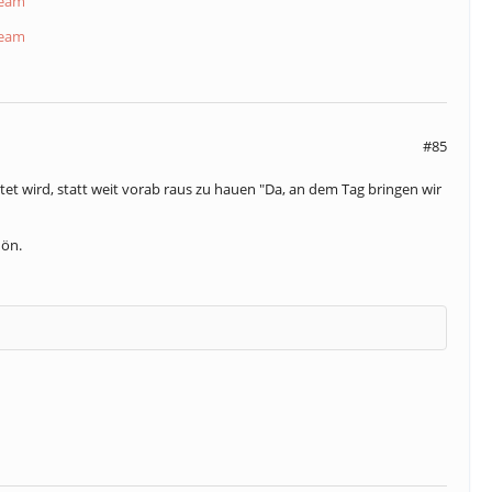
Team
Team
#85
utet wird, statt weit vorab raus zu hauen "Da, an dem Tag bringen wir
hön.