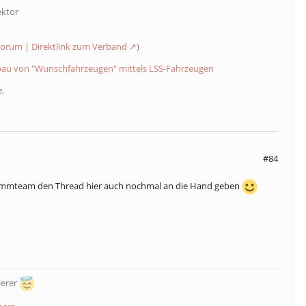
ektor
 Forum
|
Direktlink zum Verband
)
au von "Wunschfahrzeugen" mittels LSS-Fahrzeugen
.
#84
ommteam den Thread hier auch nochmal an die Hand geben
ierer