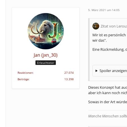
5. März 2021 um 14:05
Zitat von Lerou
Mir ist es persönlic
wir das".
Eine Rückmeldung, d
Jan (jxn_30)
Erleuchteter
Spoiler anzeigen
Reaktionen
27.074
Beiträge
13.398
Dieses Konzept hat auc
aber ich kann noch nic
Sowas in der Art würde
Manche Menschen sollten