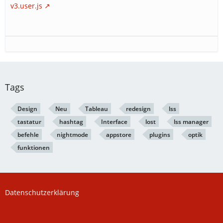
v3.user.js
Tags
Design
Neu
Tableau
redesign
lss
tastatur
hashtag
Interface
lost
lss manager
befehle
nightmode
appstore
plugins
optik
funktionen
Datenschutzerklärung