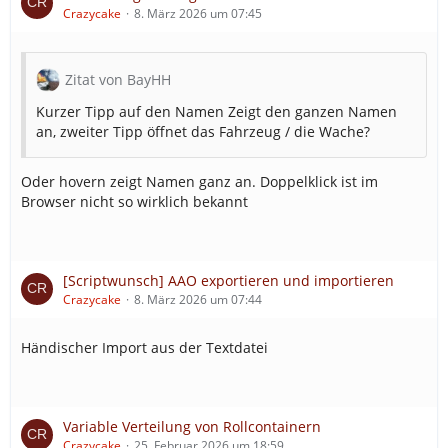
Zweck, bei einer Streifenfahrt Auffälligkeiten (oder
Crazycake
8. März 2026 um 07:45
eben Einsätze) aufzutun. Das Handling der
Streifenfahrten ist allerdings nicht sonderlich gut.
Ich würde mir hier eine generelle Verbesserung
Zitat von BayHH
wünschen, z.B. dass man einen Streifenbezirk
(Polygon) anlegen könnte, innerhalb dessen das
Kurzer Tipp auf den Namen Zeigt den ganzen Namen
Fahrzeug zufällig hin und her fährt. Vielleicht ist
an, zweiter Tipp öffnet das Fahrzeug / die Wache?
das auch eine Nummer zu groß, aber das fände
ich sehr attraktiv.
Oder hovern zeigt Namen ganz an. Doppelklick ist im
Hat ein Streifenwagen einen Einsatz generiert,
Browser nicht so wirklich bekannt
stelle ich mir folgendes Verhalten vor:
Fahrzeug war im Status 1️⃣: Das Fahrzeug meldet
einen Sprechwunsch und teilt den Einsatz mit.
[Scriptwunsch] AAO exportieren und importieren
Außerdem wechselt es automatisch in Status 4️⃣
Crazycake
8. März 2026 um 07:44
und nimmt den Einsatz wahr. Wir müssen dann
entsprechend fehlende Fahrzeuge
Händischer Import aus der Textdatei
nachalarmieren.
Fahrzeug war im Status 3️⃣ oder einem anderen
mobilen Status: Auch hier meldet das Fahrzeug
Variable Verteilung von Rollcontainern
einen Sprechwunsch und teilt den Einsatz mit. In
Crazycake
25. Februar 2026 um 18:59