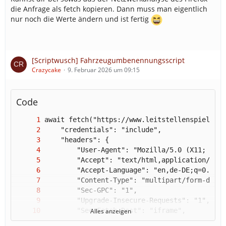
Streifenfahrten (oder in Streifenbezirke) zu
die Anfrage als fetch kopieren. Dann muss man eigentlich
schicken wäre eine
zusätzliche
Möglichkeit, um
nur noch die Werte ändern und ist fertig
die Fahrzeuge länger auf der Karte zu haben. Man
könnte es auch soweit treiben, dass auch POI-
Einsätze generiert werden: Man fährt am
Baumarkt vorbei und stellt fest: "Oh, Mist, der
[Scriptwusch] Fahrzeugumbenennungsscript
brennt!"
Crazycake
9. Februar 2026 um 09:15
Das wäre so für mich eine Skizzierung der idealen
Code
Lösung. Ich bin mir aber dessen bewusst, dass es auch
viele "zweitbeste" Lösungen gibt.
Alles anzeigen