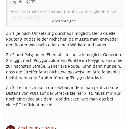
angeht. 😃👍🏻
Hier sind mehrere Themen berührt, daher gliedere ich
meinen Beitrag:
Alles anzeigen
Autobahn generiert Einsätze
Zu 1: Je nach Umsetzung durchaus möglich. Der aktuelle
Hier ist auch für mich noch die Frage offen, wie
Router gibt das leider nicht her, da müsste man entweder
die Autobahnen erfasst werden. Zeichnen wir
den Router wechseln oder einen Wörkaround bauen
dann alle händisch mit Sehnenzügen unsere
BABen nach? Das fände ich keine gute Lösung.
Zu 2 und Polygonen: Ebenfalls technisch möglich. Generiere
Kann man nicht die Metadaten aus
2-n (ggf. nach Polygonvolumen) Punkte im Polygon. Snap die
OpenStreetMap nutzen, um eine Straße als
zur nächsten Straße. Generiere Route. Kann dann nur sein,
Autobahn zu erkennen?
dass die Streifenfahrt nicht zwangsweise im Streifengebiet
bleibt, wenn die Straßenführung/Polygon Murks ist.
Generell fände ich es sinnvoll, wenn Autobahn-
Einsätze auf der ganzen Strecke generiert werden
Zu 3: Technisch auch umsetzbar, indem man prüft, ob die
könnte und nicht nur an den bisherigen POI.
Distanz von POIs auf der Strecke kleiner x ist. Muss mir nur
Dafür gibt's einen dicken Daumen hoch. 👍🏻
noch eine Idee aus dem Kopf drücken, wie man das bei
viele POI effizient macht
Streifenfahrt generiert Einsätze
Auch dies ist sinnvoll. Schließlich ist es Sinn und
Zeichenbegrenzung