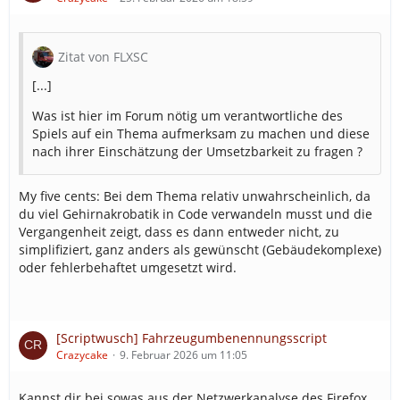
der Realität hinge es von den konkreten
Umständen ab (wenn ich zu einem
Ladendiebstahl fahre und an einem VU mit
Verletzten vorbeikomme, halte ich an; wenn ich zu
Zitat von FLXSC
einem Brand fahre und eine Ruhestörung
[...]
bemerke, fahre ich weiter), aber das im Spiel zu
simulieren, fände ich zu komplex. Das Fahrzeug
Was ist hier im Forum nötig um verantwortliche des
sollte daher zum aktuellen Ziel weiterfahren. –
Spiels auf ein Thema aufmerksam zu machen und diese
Bonus: Im Sprechwunsch erscheint zusätzlich ein
nach ihrer Einschätzung der Umsetzbarkeit zu fragen ?
Button "Einsatz übernehmen": Das Fahrzeug
nimmt den Einsatz dann wahr, reiht den
My five cents: Bei dem Thema relativ unwahrscheinlich, da
ursprünglichen Einsatz als nächsten Einsatz ein
du viel Gehirnakrobatik in Code verwandeln musst und die
und fährt nach Einsatzende dorthin weiter.
Vergangenheit zeigt, dass es dann entweder nicht, zu
simplifiziert, ganz anders als gewünscht (Gebäudekomplexe)
oder fehlerbehaftet umgesetzt wird.
Streifenwagen generiert Einsätze
Unabhängig von Streifenfahrten würde ich mir
dies wünschen: Streifenwagen können jederzeit
Einsätze generieren, wenn sie unterwegs sind.
[Scriptwusch] Fahrzeugumbenennungsscript
Auch auf der Rückfahrt zur Wache sind sie ja auf
Crazycake
9. Februar 2026 um 11:05
Streife. Auch auf der Fahrt zum Einsatz sieht man
etwas. Die Fahrzeuge zu freien Zeiten auf
Kannst dir bei sowas aus der Netzwerkanalyse des Firefox