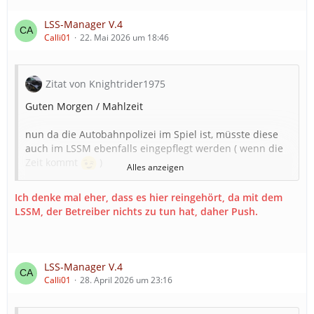
AB-Hygiene 7.000€
LSS-Manager V.4
Keine Erweiterung notwendig
Calli01
22. Mai 2026 um 18:46
Lehrgang: Hygienehelfer 3 Tage
Zitat von Knightrider1975
Guten Morgen / Mahlzeit
nun da die Autobahnpolizei im Spiel ist, müsste diese
auch im LSSM ebenfalls eingepflegt werden ( wenn die
Zeit kommt
)
Alles anzeigen
Aktuell stehen die FuStW AP bei mir noch so da:
modules.missionHelper.vehicles.captions.highway_polic
Ich denke mal eher, dass es hier reingehört, da mit dem
e
LSSM, der Betreiber nichts zu tun hat, daher Push.
Vielleicht kann man dann auch die Autobahnpolizei als
eigenen Gebäude dort auch auflisten ( ähnlich der
Polizei-Sondereinheiten)
LSS-Manager V.4
Calli01
28. April 2026 um 23:16
Bitte kein Streß jetzt, erst dann wann ihr Zeit habt