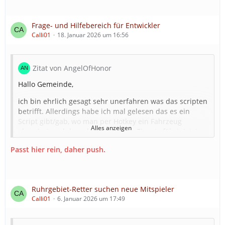
Frage- und Hilfebereich für Entwickler
Calli01
18. Januar 2026 um 16:56
Zitat von AngelOfHonor
Hallo Gemeinde,
ich bin ehrlich gesagt sehr unerfahren was das scripten
betrifft. Allerdings habe ich mal gelesen das es ein
Script gibt/gab, wo man per Hotkey ein Fahrzeug
Alles anzeigen
alarmiert und dass das direkt zum Einsatz fährt. Jetzt
wollte ich mir das per Gemini selber schreiben, aber es
Passt hier rein, daher push.
funktioniert nicht. Jetzt meine Frage:
Welche Fahrzeug-ID hat das MTW? Dazu finde ich 2
verschiedene Zahlen. Einmal 36 (habe ich hier aus dem
Forum) und einmal 59419703 (wenn man das Fahrzeug
Ruhrgebiet-Retter suchen neue Mitspieler
im neuen Tab lädt).
Calli01
6. Januar 2026 um 17:49
Was muss ich Gemini sagen, damit das Fahrzeug per