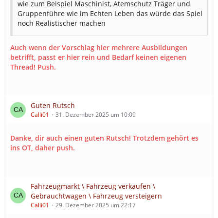
wie zum Beispiel Maschinist, Atemschutz Träger und
Wenn du Teil eines starken und gut organisierten
Gruppenführe wie im Echten Leben das würde das Spiel
Verbands werden möchtest, dann schau dir den
noch Realistischer machen
Verband Ruhrgebiet Retter direkt über den oben
genannten Link an und bewirb dich.
Auch wenn der Vorschlag hier mehrere Ausbildungen
Wir freuen uns auf dich.
betrifft, passt er hier rein und Bedarf keinen eigenen
Thread! Push.
Guten Rutsch
Calli01
31. Dezember 2025 um 10:09
Danke, dir auch einen guten Rutsch! Trotzdem gehört es
ins OT, daher push.
Fahrzeugmarkt \ Fahrzeug verkaufen \
Gebrauchtwagen \ Fahrzeug versteigern
Calli01
29. Dezember 2025 um 22:17