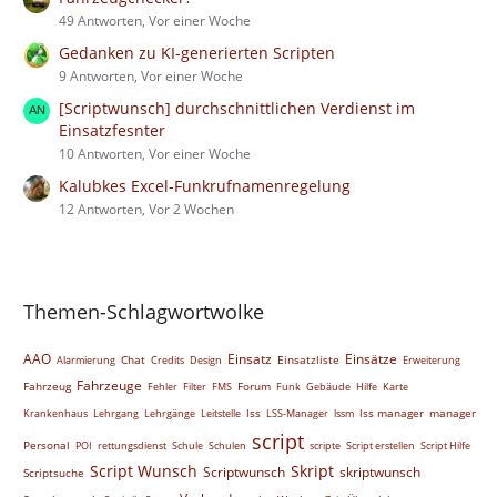
49 Antworten, Vor einer Woche
Gedanken zu KI-generierten Scripten
9 Antworten, Vor einer Woche
[Scriptwunsch] durchschnittlichen Verdienst im
Einsatzfesnter
10 Antworten, Vor einer Woche
Kalubkes Excel-Funkrufnamenregelung
12 Antworten, Vor 2 Wochen
Themen-Schlagwortwolke
AAO
Einsatz
Einsätze
Chat
Einsatzliste
Alarmierung
Credits
Design
Erweiterung
Fahrzeuge
Fahrzeug
Forum
Fehler
Filter
FMS
Funk
Gebäude
Hilfe
Karte
lss
lss manager
manager
Krankenhaus
Lehrgang
Lehrgänge
Leitstelle
LSS-Manager
lssm
script
Personal
POI
rettungsdienst
Schule
Schulen
scripte
Script erstellen
Script Hilfe
Script Wunsch
Skript
Scriptwunsch
skriptwunsch
Scriptsuche