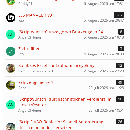
Caddy21
6. August 2026 um 17:31
LSS MANAGER V3
3,8k
lost
5. August 2026 um 20:47
[Scriptwunsch] Anzeige wo Fahrzeuge in S4
8
AngelOfHonor
5. August 2026 um 10:18
Zielortfilter
5
LYS
4. August 2026 um 20:30
Kalubkes Excel-Funkrufnamenregelung
12
Sir Kalubke von Simek
2. August 2026 um 22:29
Fahrzeugchecker?
49
Sobol
29. Juli 2026 um 11:28
[Scriptwunsch] durchschnittlichen Verdienst im
10
Einsatzfesnter
AngelOfHonor
26. Juli 2026 um 18:51
[Script] AAO-Replacer: Schnell Anforderung
26
durch eine andere ersetzen