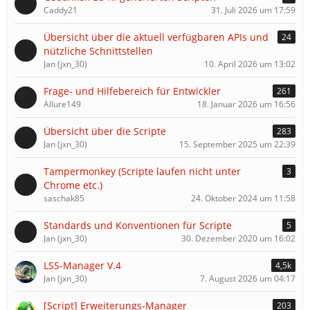
Caddy21
31. Juli 2026 um 17:59
Übersicht über die aktuell verfügbaren APIs und
24
nützliche Schnittstellen
Jan (jxn_30)
10. April 2026 um 13:02
Frage- und Hilfebereich für Entwickler
261
Allure149
18. Januar 2026 um 16:56
Übersicht über die Scripte
283
Jan (jxn_30)
15. September 2025 um 22:39
Tampermonkey (Scripte laufen nicht unter
3
Chrome etc.)
saschak85
24. Oktober 2024 um 11:58
Standards und Konventionen für Scripte
5
Jan (jxn_30)
30. Dezember 2020 um 16:02
LSS-Manager V.4
4,5k
Jan (jxn_30)
7. August 2026 um 04:17
[Script] Erweiterungs-Manager
203