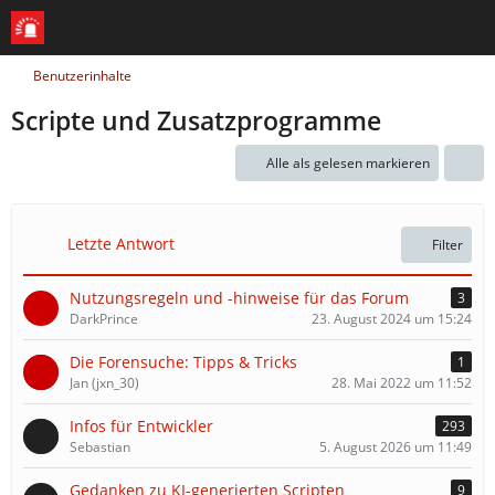
Benutzerinhalte
Scripte und Zusatzprogramme
Alle als gelesen markieren
Letzte Antwort
Filter
Nutzungsregeln und -hinweise für das Forum
3
DarkPrince
23. August 2024 um 15:24
Die Forensuche: Tipps & Tricks
1
Jan (jxn_30)
28. Mai 2022 um 11:52
Infos für Entwickler
293
Sebastian
5. August 2026 um 11:49
Gedanken zu KI-generierten Scripten
9