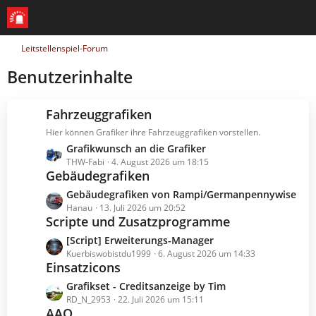
Leitstellenspiel-Forum
Benutzerinhalte
Fahrzeuggrafiken
Hier können Grafiker ihre Fahrzeuggrafiken vorstellen.
L
Grafikwunsch an die Grafiker
e
THW-Fabi
4. August 2026 um 18:15
Gebäudegrafiken
t
z
L
Gebäudegrafiken von Rampi/Germanpennywise
t
e
Hanau
13. Juli 2026 um 20:52
e
Scripte und Zusatzprogramme
t
B
z
L
[Script] Erweiterungs-Manager
e
t
e
Kuerbiswobistdu1999
6. August 2026 um 14:33
i
e
Einsatzicons
t
t
B
z
L
Grafikset - Creditsanzeige by Tim
r
e
t
e
RD_N_2953
22. Juli 2026 um 15:11
ä
i
e
AAO
t