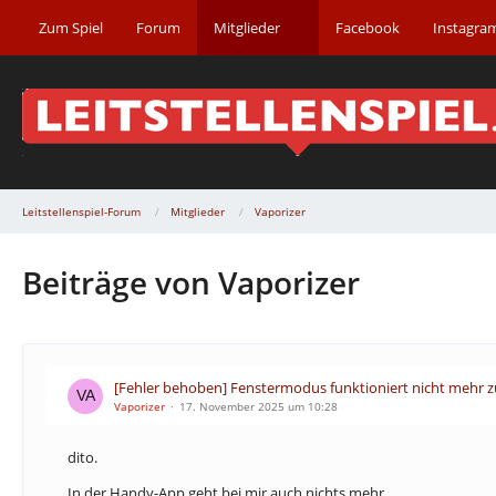
Zum Spiel
Forum
Mitglieder
Facebook
Instagra
Leitstellenspiel-Forum
Mitglieder
Vaporizer
Beiträge von Vaporizer
[Fehler behoben] Fenstermodus funktioniert nicht mehr z
Vaporizer
17. November 2025 um 10:28
dito.
In der Handy-App geht bei mir auch nichts mehr.