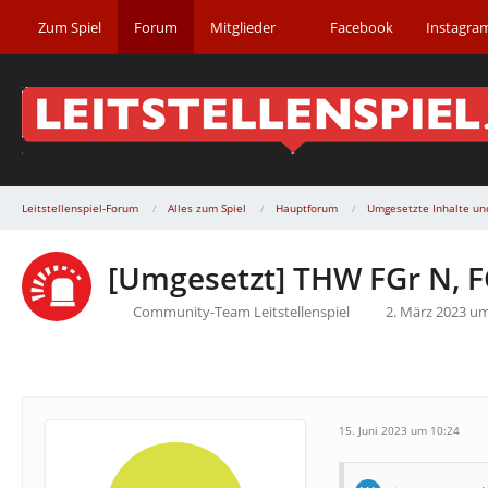
Zum Spiel
Forum
Mitglieder
Facebook
Instagra
Leitstellenspiel-Forum
Alles zum Spiel
Hauptforum
Umgesetzte Inhalte un
[Umgesetzt] THW FGr N, F
Community-Team Leitstellenspiel
2. März 2023 um
15. Juni 2023 um 10:24