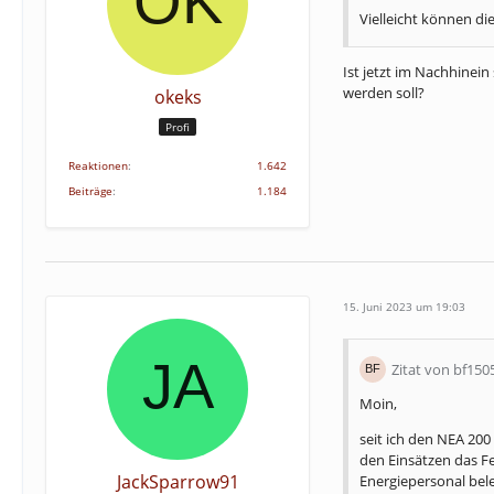
Vielleicht können di
Ist jetzt im Nachhinein
werden soll?
okeks
Profi
Reaktionen
1.642
Beiträge
1.184
15. Juni 2023 um 19:03
Zitat von bf150
Moin,
seit ich den NEA 2
den Einsätzen das 
JackSparrow91
Energiepersonal bel