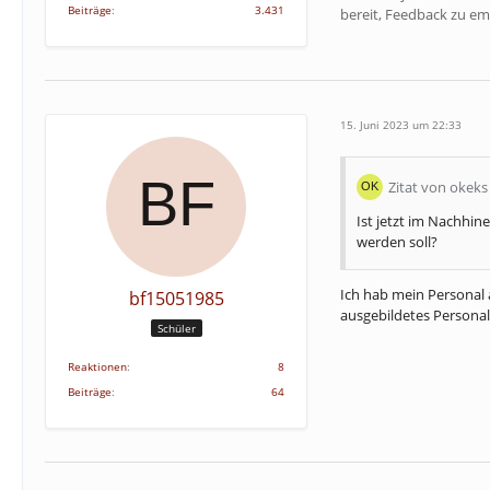
Beiträge
3.431
bereit, Feedback zu em
15. Juni 2023 um 22:33
Zitat von okeks
Ist jetzt im Nachhin
werden soll?
Ich hab mein Personal
bf15051985
ausgebildetes Personal
Schüler
Reaktionen
8
Beiträge
64