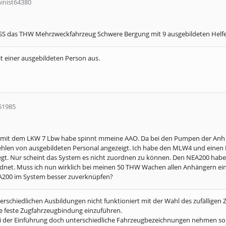
inist64380
USS das THW Mehrzweckfahrzeug Schwere Bergung mit 9 ausgebildeten Helfer
it einer ausgebildeten Person aus.
51985
00 mit dem LKW 7 Lbw habe spinnt mmeine AAO. Da bei den Pumpen der Anh
Fehlen von ausgebildeten Personal angezeigt. Ich habe den MLW4 und ein
egt. Nur scheint das System es nicht zuordnen zu können. Den NEA200 habe
dnet. Muss ich nun wirklich bei meinen 50 THW Wachen allen Anhängern ei
A200 im System besser zuverknüpfen?
erschiedlichen Ausbildungen nicht funktioniert mit der Wahl des zufällige
 feste Zugfahrzeugbindung einzuführen.
ei der Einführung doch unterschiedliche Fahrzeugbezeichnungen nehmen sol