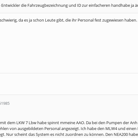
e Entwickler die Fahrzeugbezeichnung und ID zur einfacheren handhabe ja ände
 schwierig, da es ja schon Leute gibt, die ihr Personal fest zugewiesen habe
51985
00 mit dem LKW 7 Lbw habe spinnt mmeine AAO. Da bei den Pumpen der Anh
Fehlen von ausgebildeten Personal angezeigt. Ich habe den MLW4 und ein
egt. Nur scheint das System es nicht zuordnen zu können. Den NEA200 habe