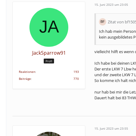
15. Juni 2023 um 23:05
Zitat von bf150
Ich hab mein Person
kein ausgebildetes P
vielleicht hilft es we
JackSparrow91
Profi
Ich habe bei deinen 
Der erste LKW 7 Lbw he
Reaktionen
193
und der zweite LKW 7 L
Beiträge
770
So komme ich halt nic
nur hab bei mir die Le
Dauert halt bei 83 TH
15. Juni 2023 um 23:55