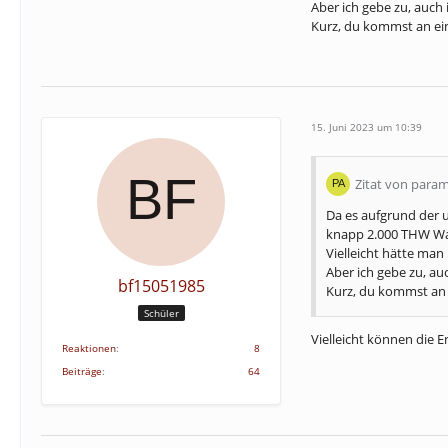
Aber ich gebe zu, auch 
Kurz, du kommst an ei
15. Juni 2023 um 10:39
Zitat von para
Da es aufgrund der u
knapp 2.000 THW Wa
Vielleicht hätte ma
Aber ich gebe zu, au
bf15051985
Kurz, du kommst an 
Schüler
Vielleicht können die E
Reaktionen
8
Beiträge
64