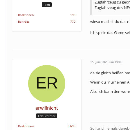
Zugfahrzeug zu geor
Profi
Zugfahrzeug des NE
Reaktionen
193
wieso machst du das ni
Beiträge
770
Ich spiele das Game se
15. Juni 2023 um 19:09
da sie gleich heißen h
Wenn du "nur" einen A
Also ich kann den wuns
erwillnicht
Erleuchteter
Reaktionen
3.698
Sollte ich jemals dane