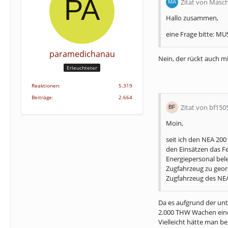
Zitat von Masch
Hallo zusammen,
eine Frage bitte: M
paramedichanau
Nein, der rückt auch m
Erleuchteter
Reaktionen
5.319
Beiträge
2.664
Zitat von bf150
Moin,
seit ich den NEA 2
den Einsätzen das 
Energiepersonal bel
Zugfahrzeug zu geor
Zugfahrzeug des NE
Da es aufgrund der unt
2.000 THW Wachen eine
Vielleicht hätte man b