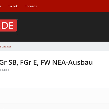
m
TikTok
Threads
d Updates
Gr SB, FGr E, FW NEA-Ausbau
 13:14