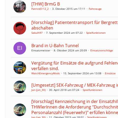
[THW] BrmG B
PatrickS112_2
3. Oktober 2015 um 17:11
Fahrzeuge
[Vorschlag] Patiententransport für Bergre
abschalten
Sakulh97
7. September 2024 um 07:22
Spielfunktionen
Brand in U-Bahn Tunnel
Einsatzmeister
8. Oktober 2024 um 20:09
Einsatzvorschläge
Vergütung für Einsätze die aufgrund Fehle
verfallen sind.
WatchEmergencyMods
15. September 2024 um 13:08
Einsätze
[Umgesetzt] SEK-Fahrzeug / MEK-Fahrzeug 
Jan (jxn_30)
30. April 2018 um 07:24
Spielfunktionen
[Vorschlag] Kennzeichnung in der Einsatzhi
THWlerInnen die Anforderung "Durchschnitt
Personalanzahl (Feuerwehr)" erfüllen könn
Jan (jxn_30)
11. Oktober 2023 um 18:02
Spielfunktionen