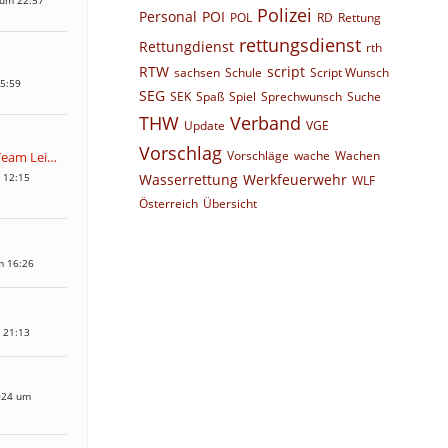
 um 22:57
Polizei
Personal
POI
POL
RD
Rettung
rettungsdienst
Rettungdienst
rth
RTW
script
sachsen
Schule
Script Wunsch
05:59
SEG
SEK
Spaß
Spiel
Sprechwunsch
Suche
THW
Verband
Update
VGE
Vorschlag
Vorschläge
wache
Wachen
Community-Team Leitstellenspiel
 12:15
Wasserrettung
Werkfeuerwehr
WLF
Österreich
Übersicht
m 16:26
 21:13
024 um