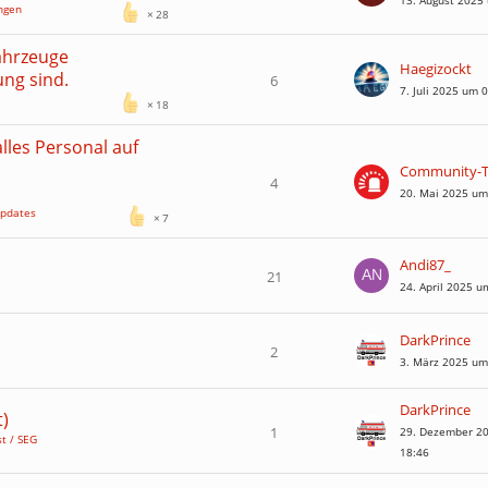
13. August 2025
ngen
28
ahrzeuge
Haegizockt
ung sind.
6
7. Juli 2025 um 
18
lles Personal auf
4
20. Mai 2025 um
Updates
7
Andi87_
21
24. April 2025 u
DarkPrince
2
3. März 2025 um
DarkPrince
)
1
29. Dezember 2
t / SEG
18:46