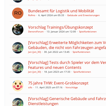
Bundesamt für Logistik und Mobilität
Rofmo
6. April 2024 um 05:33
Gebäude und Erweiterungen
Vorschlag Trainings/Übungskonzept
DenoroForum
13. Januar 2024 um 12:00
Spielfunktionen
[Vorschlag] Erweiterte Möglichkeiten zum 
Gebäuden, die nicht von Fahrzeugen angef
Jan (jxn_30)
30. Juli 2022 um 13:45
Spielfunktionen
[Vorschlag] Tests durch Spieler vor dem Ve
Features und neuen Contents
Jan (jxn_30)
18. Juni 2023 um 17:33
Spielfunktionen
75 Jahre THW: Event-Grobkonzept
sifo
11. April 2025 um 07:16
Vorschläge
[Vorschlag] Generische Gebäude und Fahrz
Dienstleistungen