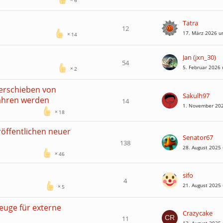
Tatra
12
17. März 2026 u
14
Jan (jxn_30)
54
5. Februar 2026
2
Verschieben von
Sakulh97
ahren werden​
14
1. November 20
18
röffentlichen neuer
Senator67
138
28. August 2025
46
sifo
4
21. August 2025
5
euge für externe
Crazycake
11