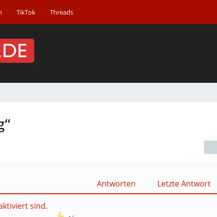
m
TikTok
Threads
g“
Antworten
Letzte Antwort
ktiviert sind.
6