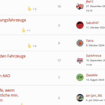
jfwl II
16
27. Dezember 2
2
15:19
ttungsfahrzeuge
Sakulh97
3
11. Oktober 202
1
Tatra
9
9. Oktober 2024
4
nden Fahrzeuge
DarkPrince
17
16. September 
11:41
Zweeble
in AAO
7
14. August 2024
lfe, wenn
liche min.
Jan (jxn_30)
2
en
5. Juli 2024 um 