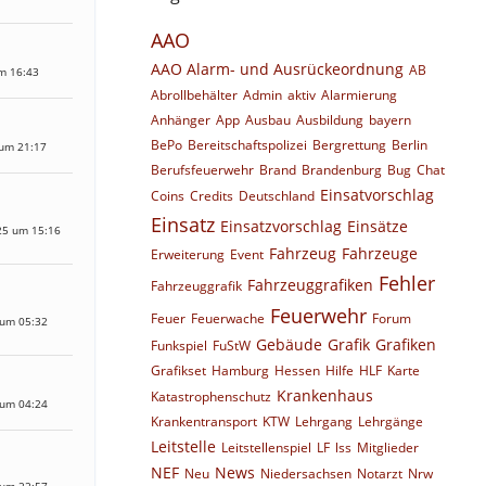
AAO
AAO Alarm- und Ausrückeordnung
AB
m 16:43
Abrollbehälter
Admin
aktiv
Alarmierung
Anhänger
App
Ausbau
Ausbildung
bayern
BePo
Bereitschaftspolizei
Bergrettung
Berlin
 um 21:17
Berufsfeuerwehr
Brand
Brandenburg
Bug
Chat
Einsatvorschlag
Coins
Credits
Deutschland
Einsatz
Einsatzvorschlag
Einsätze
25 um 15:16
Fahrzeug
Fahrzeuge
Erweiterung
Event
Fehler
Fahrzeuggrafiken
Fahrzeuggrafik
Feuerwehr
Feuer
Feuerwache
Forum
 um 05:32
Gebäude
Grafik
Grafiken
Funkspiel
FuStW
Grafikset
Hamburg
Hessen
Hilfe
HLF
Karte
Krankenhaus
Katastrophenschutz
 um 04:24
Krankentransport
KTW
Lehrgang
Lehrgänge
Leitstelle
Leitstellenspiel
LF
lss
Mitglieder
NEF
News
Neu
Niedersachsen
Notarzt
Nrw