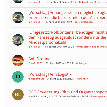
Jan (jxn_30)
13. Oktober 2024 um 11:36
Gebäude und Erweiteru
[Vorschlag] Anhänger sollen mögliche Zugf
priorisieren, die bereits mit in der Alarmier
Jan (jxn_30)
11. April 2024 um 14:49
Spielfunktionen
[Umgesetzt] Rollcontainer benötigen nicht a
dem Fahrzeug ausgebildet sondern nur die
Mindestpersonalzahl
Jan (jxn_30)
4. Februar 2024 um 00:21
Umgesetzte Inhalte und 
Anh Drohne
Elias112233
21. April 2025 um 23:24
Anhänger
[Vorschlag] Anh Logistik
filmahamburg
3. März 2025 um 21:05
Anhänger
DSO-Erweiterung (Blut- und Organtransport
blaulichtspotter_mv
29. Dezember 2024 um 16:57
Rettungsdiens