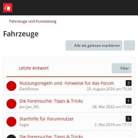
Fahrzeuge und Ausstattung
Fahrzeuge
Alle als gelesen markieren
Letzte Antwort
Filter
Nutzungsregeln und -hinweise für das Forum
3
DarkPrince
23. August 2024 um 15:24
Die Forensuche: Tipps & Tricks
1
Jan (jxn_30)
28. Mai 2022 um 11:52
Starthilfe für Forumnutzer
5
Eagle
2. Mai 2019 um 17:17
Die Forensuche: Tipps & Tricks