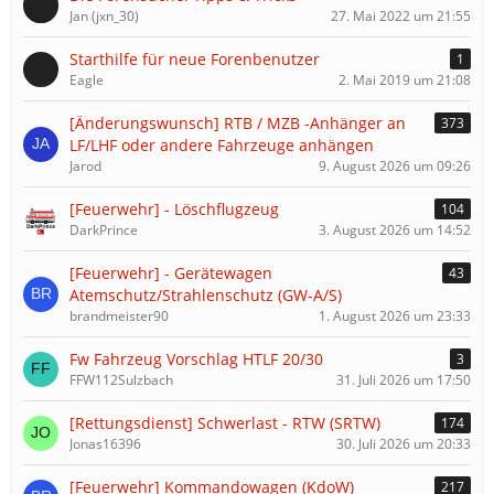
Jan (jxn_30)
27. Mai 2022 um 21:55
Starthilfe für neue Forenbenutzer
1
Eagle
2. Mai 2019 um 21:08
[Änderungswunsch] RTB / MZB -Anhänger an
373
LF/LHF oder andere Fahrzeuge anhängen
Jarod
9. August 2026 um 09:26
[Feuerwehr] - Löschflugzeug
104
DarkPrince
3. August 2026 um 14:52
[Feuerwehr] - Gerätewagen
43
Atemschutz/Strahlenschutz (GW-A/S)
brandmeister90
1. August 2026 um 23:33
Fw Fahrzeug Vorschlag HTLF 20/30
3
FFW112Sulzbach
31. Juli 2026 um 17:50
[Rettungsdienst] Schwerlast - RTW (SRTW)
174
Jonas16396
30. Juli 2026 um 20:33
[Feuerwehr] Kommandowagen (KdoW)
217