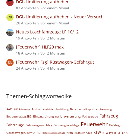
DGL-Limitierung aufheben
83 Antworten, Vor einem Monat
DGL-Limitierung aufheben - Neuer Versuch
20 Antworten, Vor einem Monat
Neues Löschfahrzeug: LF 16/12
19 Antworten, Vor 2 Monaten
[Feuerwehr] HLF20 max
18 Antworten, Vor 2 Monaten
[Feuerwehr Fzg] Rüstwagen-Gefahrgut
24 Antworten, Vor 4 Monaten
Themen-Schlagwortwolke
AAO
Bereitschaftspolizei
Ausbau
ABC Fahrzeuge
Ausbilden
Ausbildung
Besatzung
Fahrzeug
Erweiterung
Einsatzleitung
Betreuungszug SEG
Fachgruppe
elw
Feuerwehr
Fahrzeuge
Fahrzeugvorschlag
Fahrzeugvorschläge
Gefahrgut
KTW
Gerätewagen
GW-Öl
Kran
Krankenhaus
KTW Typ B
LF
LNA
HLF
Katastrophenschutz