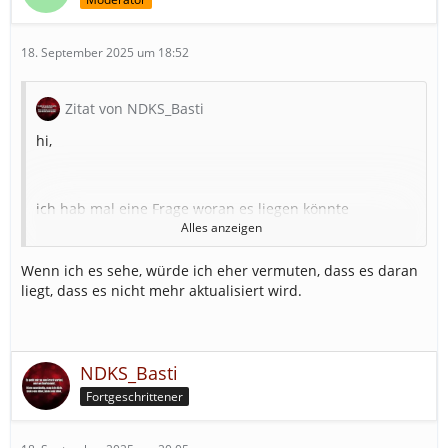
18. September 2025 um 18:52
Zitat von NDKS_Basti
hi,
ich hab mal eine Frage woran es liegen könnte
Alles anzeigen
ich nutze das First Responder Script von JuMaHo
(Version 1.0.5)
Wenn ich es sehe, würde ich eher vermuten, dass es daran
liegt, dass es nicht mehr aktualisiert wird.
wenn ich VEs damit alarmiere hab ich keine Probleme
bei Verbandsevent-Einsätzen alarmiert er nicht aber
NDKS_Basti
über AAO kann ich normal alarmieren
Fortgeschrittener