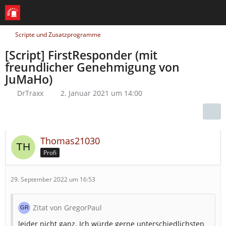
Scripte und Zusatzprogramme
[Script] FirstResponder (mit
freundlicher Genehmigung von
JuMaHo)
DrTraxx
2. Januar 2021 um 14:00
Thomas21030
Profi
29. September 2022 um 16:53
Zitat von GregorPaul
leider nicht ganz. Ich würde gerne unterschiedlichsten