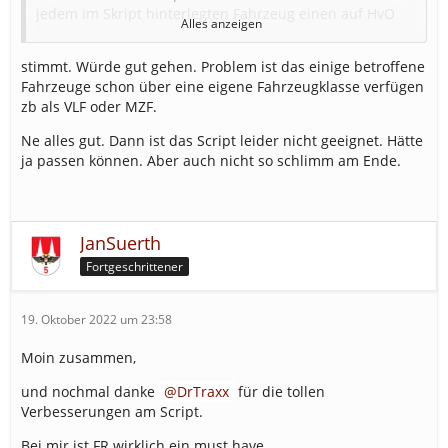
jedem im Skript hinterlegten Fahrzeug einen auf HvO
Alles anzeigen
machen.
stimmt. Würde gut gehen. Problem ist das einige betroffene
Willst Du allerdings nur bestimmte Einzelfahrzeuge
Fahrzeuge schon über eine eigene Fahrzeugklasse verfügen
verschiedener Wehren (Wehr A mit LF, Wehr B mit
zb als VLF oder MZF.
MTW,...) dann willst Du zu viel.
Ne alles gut. Dann ist das Script leider nicht geeignet. Hätte
Würde aber prima über die "Eigene Fahrzeugklasse"
ja passen können. Aber auch nicht so schlimm am Ende.
gehen.
Hinterlege
JanSuerth
Fortgeschrittener
19. Oktober 2022 um 23:58
Moin zusammen,
und nochmal danke
DrTraxx
für die tollen
Verbesserungen am Script.
oder den "Wunschnamen"
Bei mir ist FR wirklich ein must have.