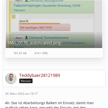
IMG_0176_autoscaled.png
181,91 kB
414 × 896
Teddybaer28121989
Meister
29. März 2023 um 10:17
Ah. Das ist Abarbeitungs Balken im Einsatz, damit man
grafisch sehen kann, wie weit der Einsatz, mit den