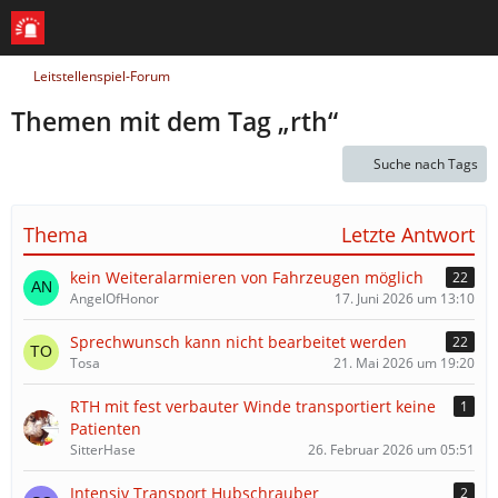
Leitstellenspiel-Forum
Themen mit dem Tag „rth“
Suche nach Tags
Thema
Letzte Antwort
kein Weiteralarmieren von Fahrzeugen möglich
22
AngelOfHonor
17. Juni 2026 um 13:10
Sprechwunsch kann nicht bearbeitet werden
22
Tosa
21. Mai 2026 um 19:20
RTH mit fest verbauter Winde transportiert keine
1
Patienten
SitterHase
26. Februar 2026 um 05:51
Intensiv Transport Hubschrauber
2