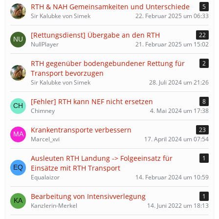
RTH & NAH Gemeinsamkeiten und Unterschiede
5
Sir Kalubke von Simek
22. Februar 2025 um 06:33
[Rettungsdienst] Übergabe an den RTH
22
NullPlayer
21. Februar 2025 um 15:02
RTH gegenüber bodengebundener Rettung für
2
Transport bevorzugen
Sir Kalubke von Simek
28. Juli 2024 um 21:26
[Fehler] RTH kann NEF nicht ersetzen
8
Chimney
4. Mai 2024 um 17:38
Krankentransporte verbessern
23
Marcel_xvi
17. April 2024 um 07:54
Ausleuten RTH Landung -> Folgeeinsatz für
1
Einsätze mit RTH Transport
Equalaizor
14. Februar 2024 um 10:59
Bearbeitung von Intensivverlegung
1
Kanzlerin-Merkel
14. Juni 2022 um 18:13