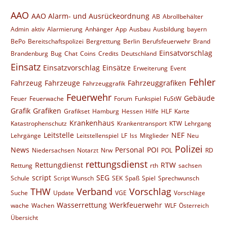
AAO
AAO Alarm- und Ausrückeordnung
AB
Abrollbehälter
Admin
aktiv
Alarmierung
Anhänger
App
Ausbau
Ausbildung
bayern
BePo
Bereitschaftspolizei
Bergrettung
Berlin
Berufsfeuerwehr
Brand
Einsatvorschlag
Brandenburg
Bug
Chat
Coins
Credits
Deutschland
Einsatz
Einsatzvorschlag
Einsätze
Erweiterung
Event
Fehler
Fahrzeug
Fahrzeuge
Fahrzeuggrafiken
Fahrzeuggrafik
Feuerwehr
Gebäude
Feuer
Feuerwache
Forum
Funkspiel
FuStW
Grafik
Grafiken
Grafikset
Hamburg
Hessen
Hilfe
HLF
Karte
Krankenhaus
Katastrophenschutz
Krankentransport
KTW
Lehrgang
Leitstelle
NEF
Lehrgänge
Leitstellenspiel
LF
lss
Mitglieder
Neu
Polizei
News
Personal
POI
Niedersachsen
Notarzt
Nrw
POL
RD
rettungsdienst
Rettungdienst
RTW
Rettung
rth
sachsen
script
SEG
Schule
Script Wunsch
SEK
Spaß
Spiel
Sprechwunsch
THW
Verband
Vorschlag
Suche
Update
VGE
Vorschläge
Wasserrettung
Werkfeuerwehr
wache
Wachen
WLF
Österreich
Übersicht