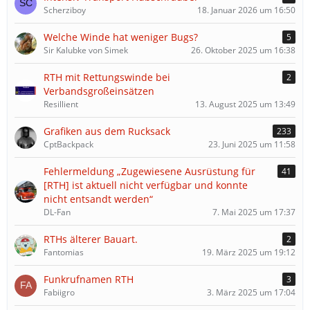
Scherziboy
18. Januar 2026 um 16:50
Welche Winde hat weniger Bugs?
5
Sir Kalubke von Simek
26. Oktober 2025 um 16:38
RTH mit Rettungswinde bei
2
Verbandsgroßeinsätzen
Resillient
13. August 2025 um 13:49
Grafiken aus dem Rucksack
233
CptBackpack
23. Juni 2025 um 11:58
Fehlermeldung „Zugewiesene Ausrüstung für
41
[RTH] ist aktuell nicht verfügbar und konnte
nicht entsandt werden“
DL-Fan
7. Mai 2025 um 17:37
RTHs älterer Bauart.
2
Fantomias
19. März 2025 um 19:12
Funkrufnamen RTH
3
Fabiigro
3. März 2025 um 17:04