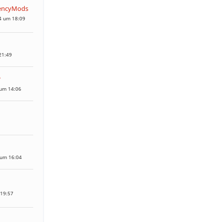
encyMods
4 um 18:09
21:49
r
 um 14:06
 um 16:04
 19:57