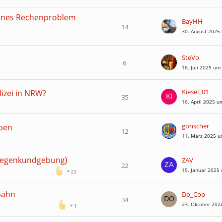
leines Rechenproblem
BayHH
14
30. August 2025
SteVo
6
16. Juli 2025 um
Kiesel_01
izei in NRW?
35
16. April 2025 u
gonscher
eben
12
11. März 2025 u
 Gegenkundgebung)
ZAV
22
15. Januar 2025
22
bahn
Do_Cop
34
23. Oktober 202
1