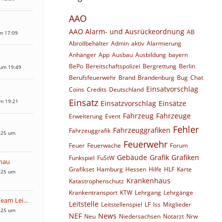
AAO
AAO Alarm- und Ausrückeordnung
AB
m 17:09
Abrollbehälter
Admin
aktiv
Alarmierung
Anhänger
App
Ausbau
Ausbildung
bayern
BePo
Bereitschaftspolizei
Bergrettung
Berlin
 um 19:49
Berufsfeuerwehr
Brand
Brandenburg
Bug
Chat
Einsatvorschlag
Coins
Credits
Deutschland
Einsatz
um 19:21
Einsatzvorschlag
Einsätze
Fahrzeug
Fahrzeuge
Erweiterung
Event
Fehler
Fahrzeuggrafiken
Fahrzeuggrafik
025 um
Feuerwehr
Feuer
Feuerwache
Forum
Gebäude
Grafik
Grafiken
Funkspiel
FuStW
nau
Grafikset
Hamburg
Hessen
Hilfe
HLF
Karte
025 um
Krankenhaus
Katastrophenschutz
Krankentransport
KTW
Lehrgang
Lehrgänge
Community-Team Leitstellenspiel
Leitstelle
Leitstellenspiel
LF
lss
Mitglieder
025 um
NEF
News
Neu
Niedersachsen
Notarzt
Nrw