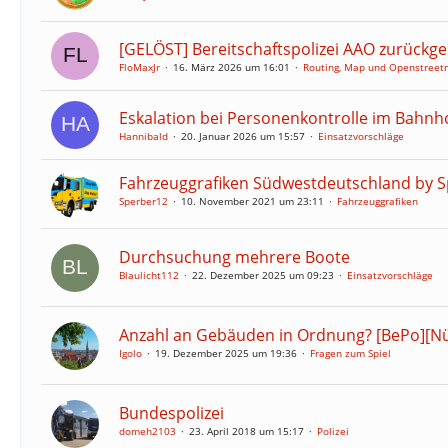
[GELÖST] Bereitschaftspolizei AAO zurückge
FloMaxJr
16. März 2026 um 16:01
Routing, Map und Openstreet
Eskalation bei Personenkontrolle im Bahnh
Hannibald
20. Januar 2026 um 15:57
Einsatzvorschläge
Fahrzeuggrafiken Südwestdeutschland by 
Sperber12
10. November 2021 um 23:11
Fahrzeuggrafiken
Durchsuchung mehrere Boote
Blaulicht112
22. Dezember 2025 um 09:23
Einsatzvorschläge
Anzahl an Gebäuden in Ordnung? [BePo][N
Igolo
19. Dezember 2025 um 19:36
Fragen zum Spiel
Bundespolizei
domeh2103
23. April 2018 um 15:17
Polizei