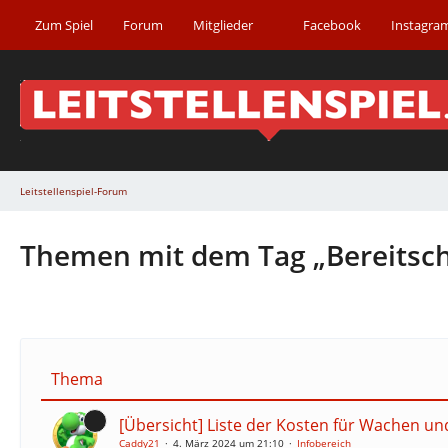
Zum Spiel
Forum
Mitglieder
Facebook
Instagra
Leitstellenspiel-Forum
Themen mit dem Tag „Bereitscha
Thema
[Übersicht] Liste der Kosten für Wachen u
Caddy21
4. März 2024 um 21:10
Infobereich