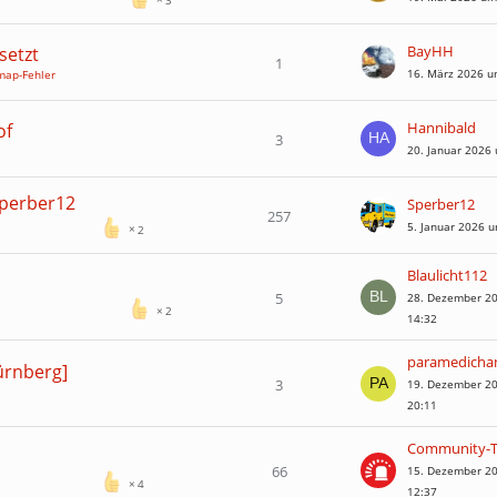
BayHH
setzt
1
16. März 2026 u
map-Fehler
Hannibald
of
3
20. Januar 2026
Sperber12
Sperber12
257
5. Januar 2026 
2
Blaulicht112
5
28. Dezember 2
2
14:32
paramedicha
ürnberg]
3
19. Dezember 2
20:11
66
15. Dezember 2
4
12:37