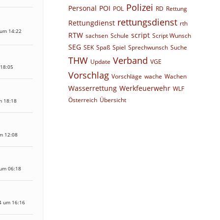
Polizei
Personal
POI
POL
RD
Rettung
rettungsdienst
Rettungdienst
rth
 um 14:22
RTW
script
sachsen
Schule
Script Wunsch
SEG
SEK
Spaß
Spiel
Sprechwunsch
Suche
THW
Verband
Update
VGE
 18:05
Vorschlag
Vorschläge
wache
Wachen
Wasserrettung
Werkfeuerwehr
WLF
Österreich
Übersicht
m 18:18
m 12:08
 um 06:18
4 um 16:16