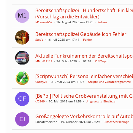
Bereitschaftspolizei - Hundertschaft: Ein k
(Vorschlag an die Entwickler)
M1zuwe657
26. August 2025 um 11:29
Polizei
Bereitschaftspolizei Gebäude Icon Fehler
SteVo
16. Juli 2025 um 17:44
Fehler
Aktuelle Funkrufnamen der Bereitschaftspol
MN_HER112
24. März 2020 um 02:38
Off-Topic
[Scriptwunsch] Personal einfacher verschi
Caddy21
21. Mai 2024 um 11:07
Scripte und Zusatzprogramme
[BePol] Politische Großveranstaltung (mit
cf0369
10. Mai 2016 um 11:59
Umgesetzte Einsätze
Großangelegte Verkehrskontrolle auf Auto
Einsatzmeister
19. Oktober 2024 um 23:29
Einsatzvorschläge