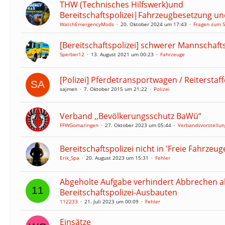
THW (Technisches Hilfswerk)und
Bereitschaftspolizei|Fahrzeugbesetzung u
WatchEmergencyMods
20. Oktober 2024 um 17:43
Fragen zum S
[Bereitschaftspolizei] schwerer Mannschaf
Sperber12
13. August 2021 um 00:23
Fahrzeuge
[Polizei] Pferdetransportwagen / Reiterstaff
sajmen
7. Oktober 2015 um 21:22
Polizei
Verband ,,Bevölkerungsschutz BaWü“
FFWGomaringen
27. Oktober 2023 um 05:44
Verbandsvorstellu
Bereitschaftspolizei nicht in 'Freie Fahrzeug
Erik_Spa
20. August 2023 um 15:31
Fehler
Abgeholte Aufgabe verhindert Abbrechen al
Bereitschaftspolizei-Ausbauten
112233
21. Juli 2023 um 00:09
Fehler
Einsätze