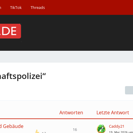
m
TikTok
Threads
ftspolizei“
Antworten
Letzte Antwort
nd Gebäude
Caddy21
16
19. Mai 2026 um
3