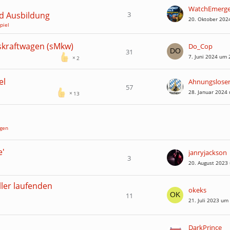
WatchEmerg
3
nd Ausbildung
20. Oktober 202
piel
tskraftwagen (sMkw)
Do_Cop
31
7. Juni 2024 um 
2
el
Ahnungslose
57
28. Januar 2024
13
ngen
e'
janryjackson
3
20. August 2023
ler laufenden
okeks
11
21. Juli 2023 um
DarkPrince