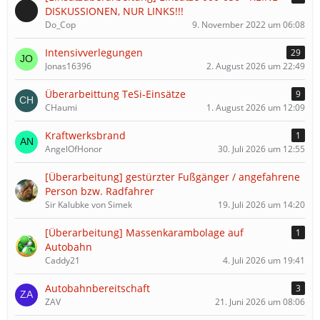
DISKUSSIONEN, NUR LINKS!!!
Do_Cop
9. November 2022 um 06:08
Intensivverlegungen
29
Jonas16396
2. August 2026 um 22:49
Überarbeittung TeSi-Einsätze
9
CHaumi
1. August 2026 um 12:09
Kraftwerksbrand
1
AngelOfHonor
30. Juli 2026 um 12:55
[Überarbeitung] gestürzter Fußgänger / angefahrene
Person bzw. Radfahrer
Sir Kalubke von Simek
19. Juli 2026 um 14:20
[Überarbeitung] Massenkarambolage auf
1
Autobahn
Caddy21
4. Juli 2026 um 19:41
Autobahnbereitschaft
3
ZAV
21. Juni 2026 um 08:06