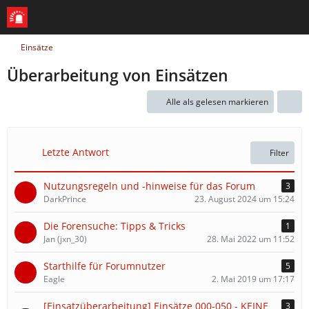
Einsätze
Überarbeitung von Einsätzen
Alle als gelesen markieren
Letzte Antwort
Filter
Nutzungsregeln und -hinweise für das Forum
3
DarkPrince
23. August 2024 um 15:24
Die Forensuche: Tipps & Tricks
1
Jan (jxn_30)
28. Mai 2022 um 11:52
Starthilfe für Forumnutzer
5
Eagle
2. Mai 2019 um 17:17
[Einsatzüberarbeitung] Einsätze 000-050 - KEINE
3