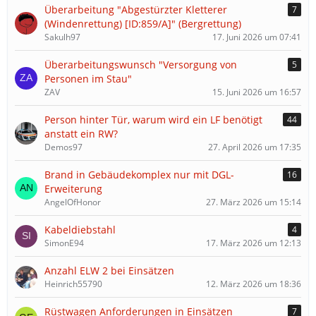
Überarbeitung "Abgestürzter Kletterer
7
(Windenrettung) [ID:859/A]" (Bergrettung)
Sakulh97
17. Juni 2026 um 07:41
Überarbeitungswunsch "Versorgung von
5
Personen im Stau"
ZAV
15. Juni 2026 um 16:57
Person hinter Tür, warum wird ein LF benötigt
44
anstatt ein RW?
Demos97
27. April 2026 um 17:35
Brand in Gebäudekomplex nur mit DGL-
16
Erweiterung
AngelOfHonor
27. März 2026 um 15:14
Kabeldiebstahl
4
SimonE94
17. März 2026 um 12:13
Anzahl ELW 2 bei Einsätzen
Heinrich55790
12. März 2026 um 18:36
Rüstwagen Anforderungen in Einsätzen
7