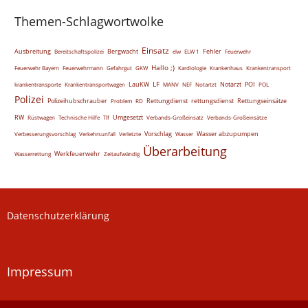
Themen-Schlagwortwolke
Einsatz
Ausbreitung
Bergwacht
Fehler
Bereitschaftspolizei
elw
ELW 1
Feuerwehr
Hallo ;)
Feuerwehr Bayern
Feuerwehrmann
Gefahrgut
GKW
Kardiologie
Krankenhaus
Krankentransport
LF
LauKW
Notarzt
POI
krankentransporte
Krankentransportwagen
MANV
NEF
Notartzt
POL
Polizei
Polizeihubschrauber
Rettungdienst
rettungsdienst
Rettungseinsätze
Problem
RD
RW
Umgesetzt
Rüstwagen
Technische Hilfe
Tlf
Verbands-Großeinsatz
Verbands-Großeinsätze
Vorschlag
Wasser abzupumpen
Verbesserungsvorschlag
Verkehrsunfall
Verletzte
Wasser
Überarbeitung
Werkfeuerwehr
Wasserrettung
Zeitaufwändig
Datenschutzerklärung
Impressum