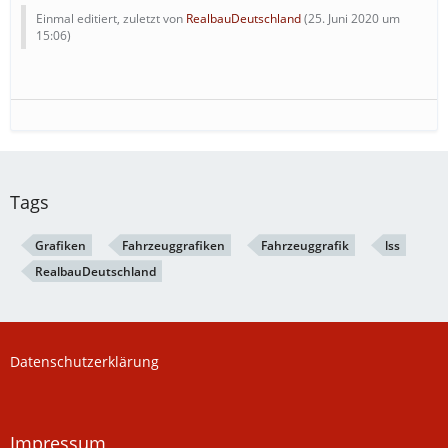
Einmal editiert, zuletzt von
RealbauDeutschland
(
25. Juni 2020 um
15:06
)
Tags
Grafiken
Fahrzeuggrafiken
Fahrzeuggrafik
lss
RealbauDeutschland
Datenschutzerklärung
Impressum