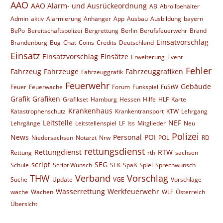
AAO
AAO Alarm- und Ausrückeordnung
AB
Abrollbehälter
Admin
aktiv
Alarmierung
Anhänger
App
Ausbau
Ausbildung
bayern
BePo
Bereitschaftspolizei
Bergrettung
Berlin
Berufsfeuerwehr
Brand
Einsatvorschlag
Brandenburg
Bug
Chat
Coins
Credits
Deutschland
Einsatz
Einsatzvorschlag
Einsätze
Erweiterung
Event
Fehler
Fahrzeug
Fahrzeuge
Fahrzeuggrafiken
Fahrzeuggrafik
Feuerwehr
Gebäude
Feuer
Feuerwache
Forum
Funkspiel
FuStW
Grafik
Grafiken
Grafikset
Hamburg
Hessen
Hilfe
HLF
Karte
Krankenhaus
Katastrophenschutz
Krankentransport
KTW
Lehrgang
Leitstelle
NEF
Lehrgänge
Leitstellenspiel
LF
lss
Mitglieder
Neu
Polizei
News
Personal
POI
Niedersachsen
Notarzt
Nrw
POL
RD
rettungsdienst
Rettungdienst
RTW
Rettung
rth
sachsen
script
SEG
Schule
Script Wunsch
SEK
Spaß
Spiel
Sprechwunsch
THW
Verband
Vorschlag
Suche
Update
VGE
Vorschläge
Wasserrettung
Werkfeuerwehr
wache
Wachen
WLF
Österreich
Übersicht