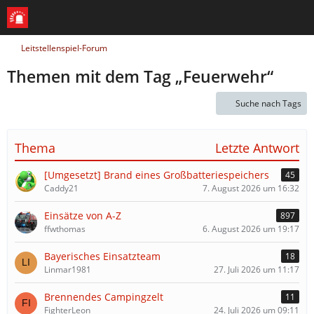
Leitstellenspiel-Forum
Themen mit dem Tag „Feuerwehr“
Suche nach Tags
Thema
Letzte Antwort
[Umgesetzt] Brand eines Großbatteriespeichers
45
Caddy21
7. August 2026 um 16:32
Einsätze von A-Z
897
ffwthomas
6. August 2026 um 19:17
Bayerisches Einsatzteam
18
Linmar1981
27. Juli 2026 um 11:17
Brennendes Campingzelt
11
FighterLeon
24. Juli 2026 um 09:11