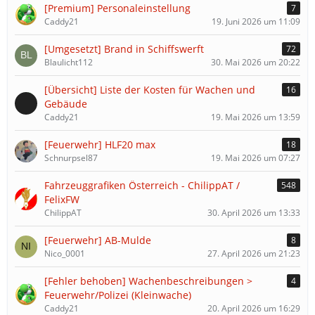
[Premium] Personaleinstellung
7
Caddy21
19. Juni 2026 um 11:09
[Umgesetzt] Brand in Schiffswerft
72
Blaulicht112
30. Mai 2026 um 20:22
[Übersicht] Liste der Kosten für Wachen und
16
Gebäude
Caddy21
19. Mai 2026 um 13:59
[Feuerwehr] HLF20 max
18
Schnurpsel87
19. Mai 2026 um 07:27
Fahrzeuggrafiken Österreich - ChilippAT /
548
FelixFW
ChilippAT
30. April 2026 um 13:33
[Feuerwehr] AB-Mulde
8
Nico_0001
27. April 2026 um 21:23
[Fehler behoben] Wachenbeschreibungen >
4
Feuerwehr/Polizei (Kleinwache)
Caddy21
20. April 2026 um 16:29