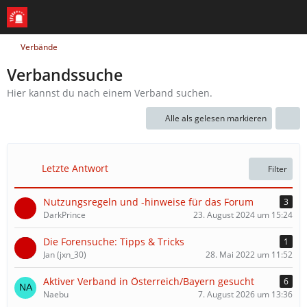
Verbände
Verbandssuche
Hier kannst du nach einem Verband suchen.
Alle als gelesen markieren
Letzte Antwort
Filter
Nutzungsregeln und -hinweise für das Forum
3
DarkPrince
23. August 2024 um 15:24
Die Forensuche: Tipps & Tricks
1
Jan (jxn_30)
28. Mai 2022 um 11:52
Aktiver Verband in Österreich/Bayern gesucht
6
Naebu
7. August 2026 um 13:36