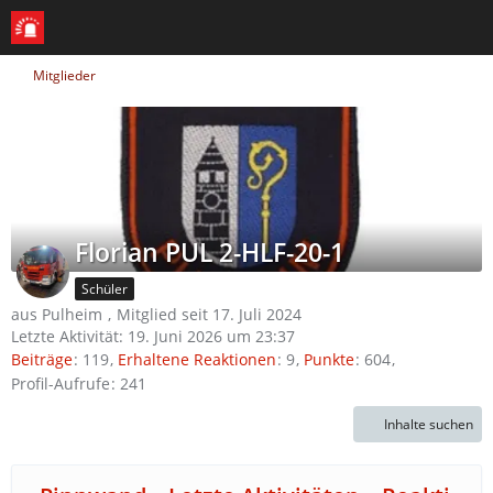
Mitglieder
Florian PUL 2-HLF-20-1
Schüler
aus Pulheim
Mitglied seit 17. Juli 2024
Letzte Aktivität:
19. Juni 2026 um 23:37
Beiträge
119
Erhaltene Reaktionen
9
Punkte
604
Profil-Aufrufe
241
Inhalte suchen