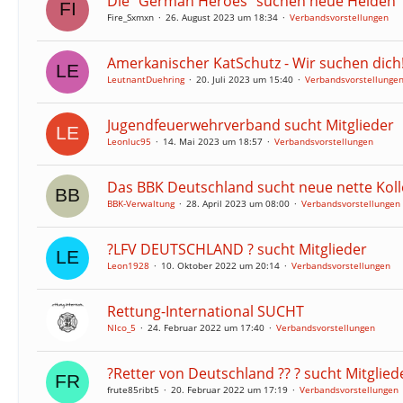
Die "German Heroes" suchen neue Helden
Fire_Sxmxn
26. August 2023 um 18:34
Verbandsvorstellungen
Amerkanischer KatSchutz - Wir suchen dich
LeutnantDuehring
20. Juli 2023 um 15:40
Verbandsvorstellunge
Jugendfeuerwehrverband sucht Mitglieder
Leonluc95
14. Mai 2023 um 18:57
Verbandsvorstellungen
Das BBK Deutschland sucht neue nette Koll
BBK-Verwaltung
28. April 2023 um 08:00
Verbandsvorstellungen
?LFV DEUTSCHLAND ? sucht Mitglieder
Leon1928
10. Oktober 2022 um 20:14
Verbandsvorstellungen
Rettung-International SUCHT
NIco_5
24. Februar 2022 um 17:40
Verbandsvorstellungen
?Retter von Deutschland ?? ? sucht Mitglied
frute85ribt5
20. Februar 2022 um 17:19
Verbandsvorstellungen