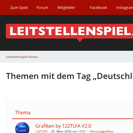
Zum Spiel
Forum
Mitglieder
Facebook
Instagra
Leitstellenspiel-Forum
Themen mit dem Tag „Deutschl
Thema
Grafiken by 122TLFA V2.0
122TLFA
20. März 2026 um 17:01
Fahrzeuggrafiken