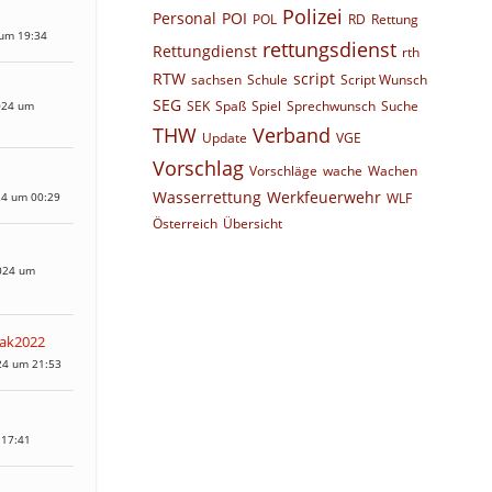
Polizei
Personal
POI
POL
RD
Rettung
 um 19:34
rettungsdienst
Rettungdienst
rth
RTW
script
sachsen
Schule
Script Wunsch
SEG
SEK
Spaß
Spiel
Sprechwunsch
Suche
024 um
THW
Verband
Update
VGE
Vorschlag
Vorschläge
wache
Wachen
Wasserrettung
Werkfeuerwehr
24 um 00:29
WLF
Österreich
Übersicht
024 um
eak2022
24 um 21:53
 17:41