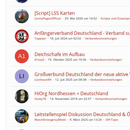
[Script] LSS Karten
LennyPegauOfficial
29. Mai 2026 um 14:52
Scripte und Zusatz
Anfängerverband Deutschland - Verband suc
Toppijer
18. Juli 2024 um 02:02
Verbandsvorstellungen
Deichschafe im Aufbau
A1exyS
19. Oktober 2025 um 10:36
Verbandsvorstellungen
Großverbund Deutschland der neue aktive
Lionheart89
12. Juli 2025 um 08:38
Verbandsvorstellungen
HiOrg Nordhessen + Deutschland
Husky78
14. November 2018 um 22:57
Verbandsvorstellungen
Leitstellenspiel Diskussion Deutschland & 
WatchEmergencyMods
9. März 2025 um 13:20
Off-Topic