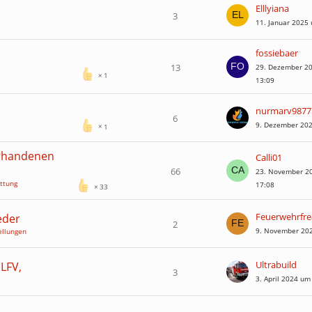
Elllyiana
3
11. Januar 2025
fossiebaer
13
29. Dezember 2
1
13:09
nurmarv9877
6
9. Dezember 20
1
orhandenen
Calli01
66
23. November 2
ttung
17:08
33
Feuerwehrfr
eder
2
9. November 20
ellungen
Ultrabuild
LFV,
3
3. April 2024 um