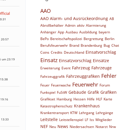
AAO
ficial
AAO Alarm- und Ausrückeordnung
AB
10:31
Abrollbehälter
Admin
aktiv
Alarmierung
Anhänger
App
Ausbau
Ausbildung
bayern
BePo
Bereitschaftspolizei
Bergrettung
Berlin
 20:57
Berufsfeuerwehr
Brand
Brandenburg
Bug
Chat
Einsatvorschlag
Coins
Credits
Deutschland
Einsatz
5 um 23:19
Einsatzvorschlag
Einsätze
Fahrzeug
Fahrzeuge
Erweiterung
Event
Fehler
Fahrzeuggrafiken
Fahrzeuggrafik
 15:38
Feuerwehr
Feuer
Feuerwache
Forum
Gebäude
Grafik
Grafiken
Funkspiel
FuStW
Grafikset
Hamburg
Hessen
Hilfe
HLF
Karte
 19:16
Krankenhaus
Katastrophenschutz
Krankentransport
KTW
Lehrgang
Lehrgänge
Leitstelle
 13:33
Leitstellenspiel
LF
lss
Mitglieder
NEF
News
Neu
Niedersachsen
Notarzt
Nrw