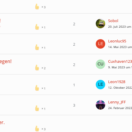
3
!
Sobol
2
n
20. Juli 2023 um
1
Leonluc95
2
14. Mai 2023 um
1
egen!
Cuxhaven123
2
9. Mai 2023 um 
2
Leon1928
1
12. Oktober 202
1
Lenny_JFF
3
24. Februar 202
1
er.
3