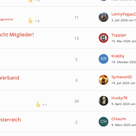
LennyPegauOf
11
programme
3. Juli 2026 um 
3
ht Mitglieder!
Toppijer
13
15. Mai 2026 um
Krabby
2
19. Oktober 202
SyntexxHD
 Verband
3
19. Juli 2025 um
Husky78
29
9. April 2025 um
1
CHaumi
Österreich
2
9. März 2025 um