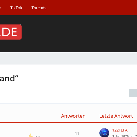
m
TikTok
Threads
and“
Antworten
Letzte Antwort
122TLFA
11
3. Juli 2026 um 
3