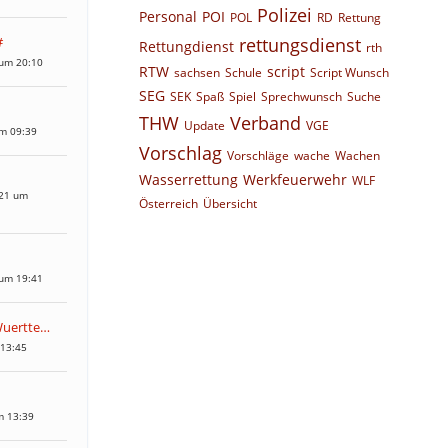
Polizei
Personal
POI
POL
RD
Rettung
#
rettungsdienst
Rettungdienst
rth
 um 20:10
RTW
script
sachsen
Schule
Script Wunsch
SEG
SEK
Spaß
Spiel
Sprechwunsch
Suche
THW
Verband
Update
VGE
um 09:39
Vorschlag
Vorschläge
wache
Wachen
Wasserrettung
Werkfeuerwehr
WLF
021 um
Österreich
Übersicht
 um 19:41
FWV Baden-Wuerttemberg
 13:45
m 13:39