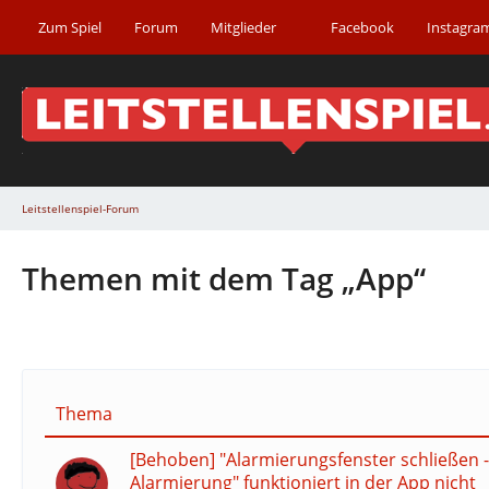
Zum Spiel
Forum
Mitglieder
Facebook
Instagra
Leitstellenspiel-Forum
Themen mit dem Tag „App“
Thema
[Behoben] "Alarmierungsfenster schließen -
Alarmierung" funktioniert in der App nicht