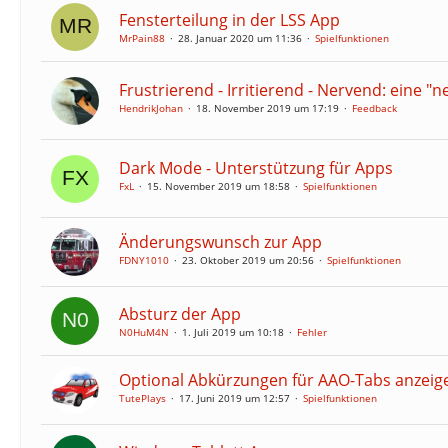
Fensterteilung in der LSS App
MrPain88
28. Januar 2020 um 11:36
Spielfunktionen
Frustrierend - Irritierend - Nervend: eine 
HendrikJohan
18. November 2019 um 17:19
Feedback
Dark Mode - Unterstützung für Apps
FxL
15. November 2019 um 18:58
Spielfunktionen
Änderungswunsch zur App
FDNY1010
23. Oktober 2019 um 20:56
Spielfunktionen
Absturz der App
N0HuM4N
1. Juli 2019 um 10:18
Fehler
Optional Abkürzungen für AAO-Tabs anzeig
TutePlays
17. Juni 2019 um 12:57
Spielfunktionen