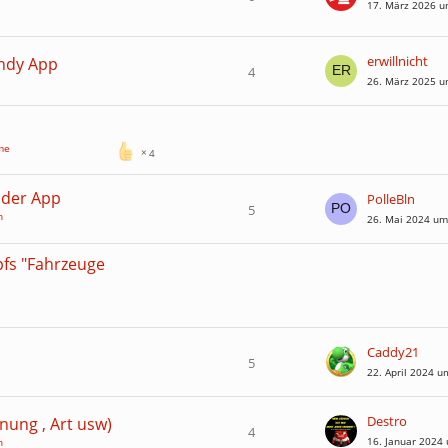
17. März 2026 u
erwillnicht
andy App
4
26. März 2025 u
me
4
 der App
PolleBln
5
n
26. Mai 2024 um
fs "Fahrzeuge
Caddy21
5
22. April 2024 u
Destro
nung , Art usw)
4
16. Januar 2024
n