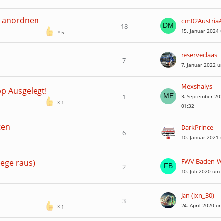
s anordnen
dm02Austria
18
15. Januar 2024
5
reserveclaas
7
7. Januar 2022 
Mexshalys
pp Ausgelegt!
1
3. September 2
1
01:32
ten
DarkPrince
6
10. Januar 2021
liege raus)
2
10. Juli 2020 um
Jan (jxn_30)
3
24. April 2020 u
1