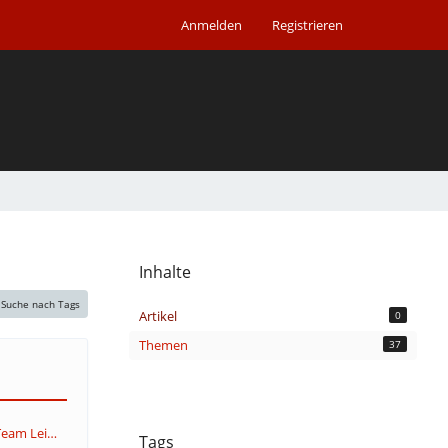
Anmelden
Registrieren
Inhalte
Suche nach Tags
Artikel
0
Themen
37
Community-Team Leitstellenspiel
Tags