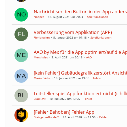
Nachricht senden Button in der App ander
Noppes
18. August 2021 um 09:34
Spielfunktionen
Verbesserung vom Applikation (APP)
Florianwhm
5. Januar 2022 um 01:18
Spielfunktionen
AAO by Mex für die App optimiert/auf die A
Mexshalys
3. April 2021 um 20:16
AAO
[kein Fehler] Gebäudegrafik zerstört Ansich
Mario.Fricke
10. Januar 2021 um 19:33
Fehler
Leitstellenspiel-App funktioniert nicht (ich f
Blaulicht
10. Juli 2020 um 13:05
Fehler
[Fehler Behoben] Fehler App
BreisgauerRotzleffl
24. April 2020 um 11:56
Fehler