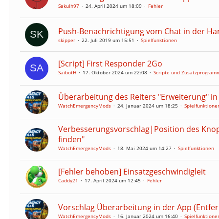
Sakulh97
24. April 2024 um 18:09
Fehler
Push-Benachrichtigung vom Chat in der H
skipper
22. Juli 2019 um 15:51
Spielfunktionen
[Script] First Responder 2Go
SaibotH
17. Oktober 2024 um 22:08
Scripte und Zusatzprogram
Überarbeitung des Reiters "Erweiterung" in
WatchEmergencyMods
24. Januar 2024 um 18:25
Spielfunktione
Verbesserungsvorschlag|Position des Knop
finden"
WatchEmergencyMods
18. Mai 2024 um 14:27
Spielfunktionen
[Fehler behoben] Einsatzgeschwindigleit
Caddy21
17. April 2024 um 12:45
Fehler
Vorschlag Überarbeitung in der App (Entfer
WatchEmergencyMods
16. Januar 2024 um 16:40
Spielfunktione