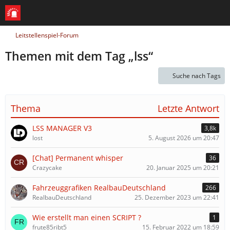
Leitstellenspiel-Forum
Themen mit dem Tag „lss“
Suche nach Tags
Thema
Letzte Antwort
LSS MANAGER V3
3,8k
lost
5. August 2026 um 20:47
[Chat] Permanent whisper
36
Crazycake
20. Januar 2025 um 20:21
Fahrzeuggrafiken RealbauDeutschland
266
RealbauDeutschland
25. Dezember 2023 um 22:41
Wie erstellt man einen SCRIPT ?
1
frute85ribt5
15. Februar 2022 um 18:59