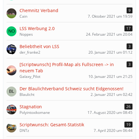
Chemnitz Verband
9
Cain
7. Oktober 2021 um 19:59
LSS Werbung 2.0
17
Noppes
24. Februar 2021 um 20:04
Beliebtheit von LSS
3
der_franke2
20. Januar 2021 um 01:12
[Scriptwunsch] Profil-Map als Fullscreen -> in
3
neuem Tab
Galaxy_Pilot
10. Januar 2021 um 21:25
Der Blaulichtverband Schweiz sucht Eidgenossen!
Blaulicht
2. Januar 2021 um 02:42
Stagnation
26
Polyintoxikomane
17. August 2020 um 08:45
Scriptwunsch: Gesamt-Statistik
19
DNTz
7. April 2020 um 06:44