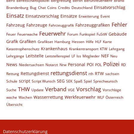
BePo
Bereitschaftspolizei
Bergrettung
Berlin
Berufsfeuerwehr
Brand
Einsatvorschlag
Brandenburg
Bug
Chat
Coins
Credits
Deutschland
Einsatz
Einsatzvorschlag
Einsätze
Erweiterung
Event
Fehler
Fahrzeug
Fahrzeuge
Fahrzeuggrafiken
Fahrzeuggrafik
Feuerwehr
Gebäude
Feuer
Feuerwache
Forum
Funkspiel
FuStW
Grafik
Grafiken
Grafikset
Hamburg
Hessen
Hilfe
HLF
Karte
Krankenhaus
Katastrophenschutz
Krankentransport
KTW
Lehrgang
Leitstelle
NEF
Lehrgänge
Leitstellenspiel
LF
lss
Mitglieder
Neu
Polizei
News
Personal
POI
Niedersachsen
Notarzt
Nrw
POL
RD
rettungsdienst
Rettungdienst
RTW
Rettung
rth
sachsen
script
SEG
Schule
Script Wunsch
SEK
Spaß
Spiel
Sprechwunsch
THW
Verband
Vorschlag
Suche
Update
VGE
Vorschläge
Wasserrettung
Werkfeuerwehr
wache
Wachen
WLF
Österreich
Übersicht
Datenschutzerklärung