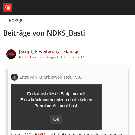
NDKS_Basti
Beiträge von NDKS_Basti
[Script] Erweiterungs-Manager
NDKS_Basti
6. August 2026 um 16:32
Zitat von Kuerbiswobistdu1999
huhu
Caddy21
, ich bekomme gerade dieses fenster