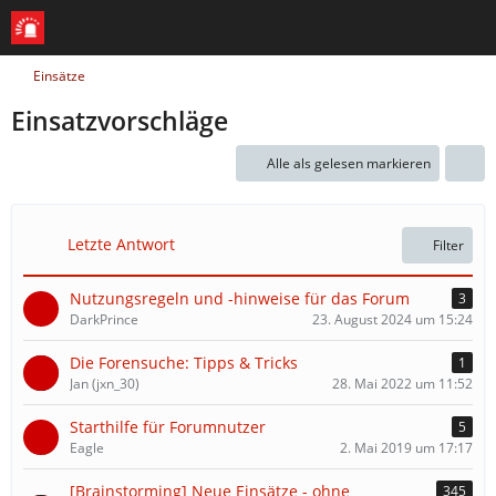
Einsätze
Einsatzvorschläge
Alle als gelesen markieren
Letzte Antwort
Filter
Nutzungsregeln und -hinweise für das Forum
3
DarkPrince
23. August 2024 um 15:24
Die Forensuche: Tipps & Tricks
1
Jan (jxn_30)
28. Mai 2022 um 11:52
Starthilfe für Forumnutzer
5
Eagle
2. Mai 2019 um 17:17
[Brainstorming] Neue Einsätze - ohne
345