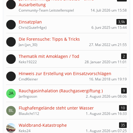
Ausarbeitung
Community-Team Leitstellenspiel
14. Juli 2026 um 15:58
Einsatzplan
3,9k
Chris(Gutefr4ge)
6. Juni 2025 um 15:44
Die Forensuche: Tipps & Tricks
Jan (jxn_30)
27. Mai 2022 um 21:55
Thematik mit Amoklagen / Tod
2
Keks19222
28. Januar 2020 um 11:01
Hinweis zur Erstellung von Einsatzvorschlägen
CmdKleiner
16. Mai 2018 um 19:19
Rauchgasinhalation (Rauchgasvergiftung )
9
JarlIngoson
2. August 2026 um 08:06
Flughafengelände steht unter Wasser
10
Blaulicht112
1. August 2026 um 16:33
Waldbrand-Katastrophe
35
Keks24
1. August 2026 um 07:25