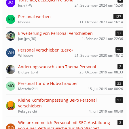
JoshiFFW
24. September 2024 um 15:58
Personal werben
127
Noppes
11. Oktober 2023 um 16:14
Erweiterung von Personal Verschieben
17
Jan (jxn_30)
1. Februar 2021 um 22:36
Personal verschieben (BePo)
59
Whiddow
21. September 2020 um 10:12
Änderungswunsch zum Thema Personal
2
BlutigerLord
25. Oktober 2019 um 08:33
Personal für die Hubschrauber
33
Motsche211
15. Juli 2019 um 00:26
Kleine Komfortanpassung BePo Personal
13
verschieben
Keksgesicht
4. Juni 2019 um 00:48
Wie bekomme ich Personal mit SEG-Ausbildung
8
von einer Rettungswache zur SEG Wache?