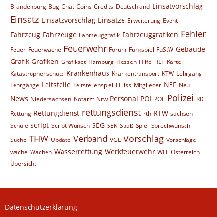
Einsatvorschlag
Brandenburg
Bug
Chat
Coins
Credits
Deutschland
Einsatz
Einsatzvorschlag
Einsätze
Erweiterung
Event
Fehler
Fahrzeug
Fahrzeuge
Fahrzeuggrafiken
Fahrzeuggrafik
Feuerwehr
Gebäude
Feuer
Feuerwache
Forum
Funkspiel
FuStW
Grafik
Grafiken
Grafikset
Hamburg
Hessen
Hilfe
HLF
Karte
Krankenhaus
Katastrophenschutz
Krankentransport
KTW
Lehrgang
Leitstelle
NEF
Lehrgänge
Leitstellenspiel
LF
lss
Mitglieder
Neu
Polizei
News
Personal
POI
Niedersachsen
Notarzt
Nrw
POL
RD
rettungsdienst
Rettungdienst
RTW
Rettung
rth
sachsen
script
SEG
Schule
Script Wunsch
SEK
Spaß
Spiel
Sprechwunsch
THW
Verband
Vorschlag
Suche
Update
VGE
Vorschläge
Wasserrettung
Werkfeuerwehr
wache
Wachen
WLF
Österreich
Übersicht
Datenschutzerklärung