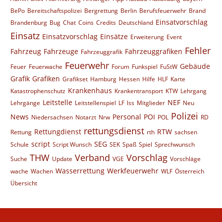
BePo
Bereitschaftspolizei
Bergrettung
Berlin
Berufsfeuerwehr
Brand
Einsatvorschlag
Brandenburg
Bug
Chat
Coins
Credits
Deutschland
Einsatz
Einsatzvorschlag
Einsätze
Erweiterung
Event
Fehler
Fahrzeug
Fahrzeuge
Fahrzeuggrafiken
Fahrzeuggrafik
Feuerwehr
Gebäude
Feuer
Feuerwache
Forum
Funkspiel
FuStW
Grafik
Grafiken
Grafikset
Hamburg
Hessen
Hilfe
HLF
Karte
Krankenhaus
Katastrophenschutz
Krankentransport
KTW
Lehrgang
Leitstelle
NEF
Lehrgänge
Leitstellenspiel
LF
lss
Mitglieder
Neu
Polizei
News
Personal
POI
Niedersachsen
Notarzt
Nrw
POL
RD
rettungsdienst
Rettungdienst
RTW
Rettung
rth
sachsen
script
SEG
Schule
Script Wunsch
SEK
Spaß
Spiel
Sprechwunsch
THW
Verband
Vorschlag
Suche
Update
VGE
Vorschläge
Wasserrettung
Werkfeuerwehr
wache
Wachen
WLF
Österreich
Übersicht