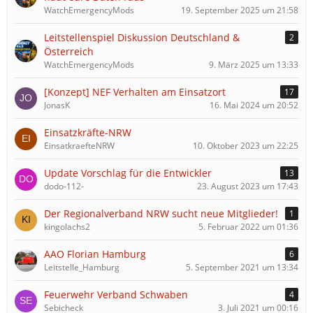
WatchEmergencyMods
19. September 2025 um 21:58
Leitstellenspiel Diskussion Deutschland &
2
Österreich
WatchEmergencyMods
9. März 2025 um 13:33
[Konzept] NEF Verhalten am Einsatzort
17
JonasK
16. Mai 2024 um 20:52
Einsatzkräfte-NRW
EinsatkraefteNRW
10. Oktober 2023 um 22:25
Update Vorschlag für die Entwickler
13
dodo-112-
23. August 2023 um 17:43
Der Regionalverband NRW sucht neue Mitglieder!
1
kingolachs2
5. Februar 2022 um 01:36
AAO Florian Hamburg
6
Leitstelle_Hamburg
5. September 2021 um 13:34
Feuerwehr Verband Schwaben
4
Sebicheck
3. Juli 2021 um 00:16