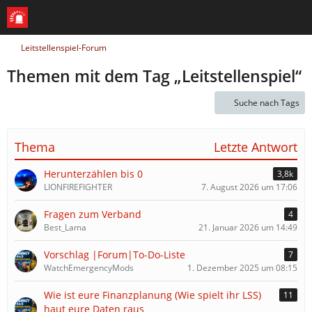
Leitstellenspiel-Forum
Themen mit dem Tag „Leitstellenspiel“
Suche nach Tags
Thema
Letzte Antwort
Herunterzählen bis 0
3,8k
LIONFIREFIGHTER
7. August 2026 um 17:06
Fragen zum Verband
4
Best_Lama
21. Januar 2026 um 14:49
Vorschlag |Forum|To-Do-Liste
7
WatchEmergencyMods
1. Dezember 2025 um 08:15
Wie ist eure Finanzplanung (Wie spielt ihr LSS)
11
haut eure Daten raus