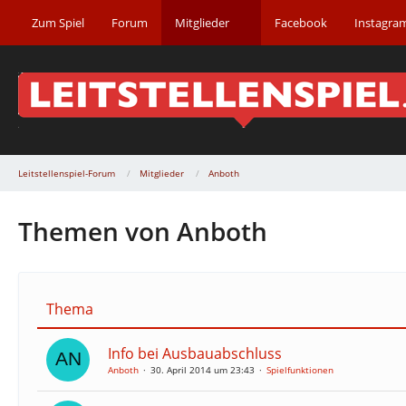
Zum Spiel
Forum
Mitglieder
Facebook
Instagra
Leitstellenspiel-Forum
Mitglieder
Anboth
Themen von Anboth
Thema
Info bei Ausbauabschluss
Anboth
30. April 2014 um 23:43
Spielfunktionen