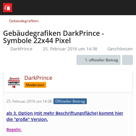
Gebäudegrafiken
Gebäudegrafiken DarkPrince -
Symbole 22x44 Pixel
DarkPrince
25. Februar 2016 um 14:38
Geschlossen
1. offizieller Beitrag
DarkPrince
Moderator
25. Februar 2016 um 14:38
Offizieller Beitrag
als 3. Option (mit mehr Beschriftungsfläche) kommt hier
die "große" Version.
Regeln: