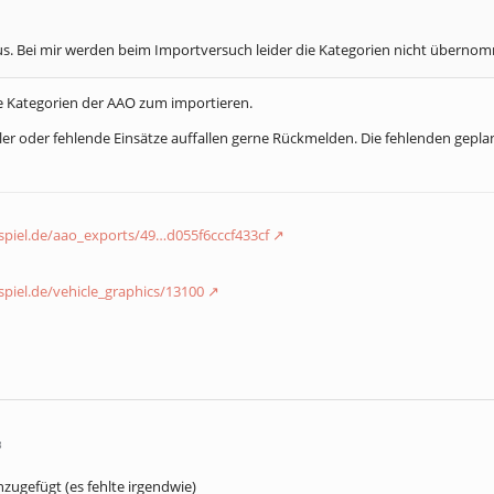
aus. Bei mir werden beim Importversuch leider die Kategorien nicht überno
 Kategorien der AAO zum importieren.
er oder fehlende Einsätze auffallen gerne Rückmelden. Die fehlenden gepla
nspiel.de/aao_exports/49…d055f6cccf433cf
nspiel.de/vehicle_graphics/13100
3
zugefügt (es fehlte irgendwie)