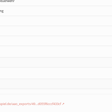
feuerwehr
ung
nspiel.de/aao_exports/49…d055f6cccf433cf