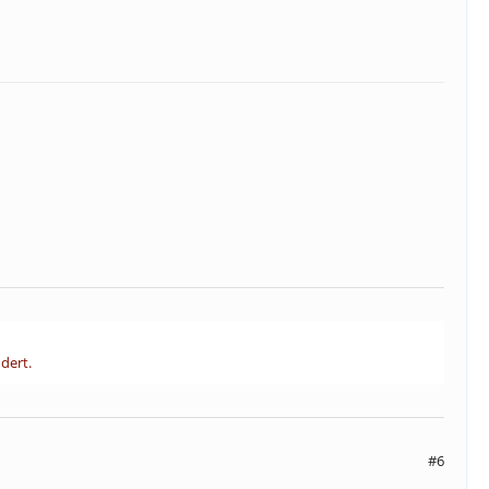
dert.
#6