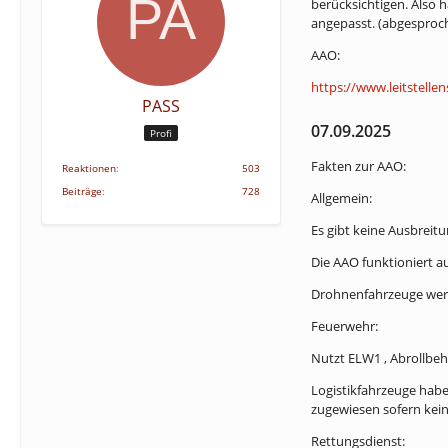
berücksichtigen. Also 
angepasst. (abgesproc
AAO:
https://www.leitstell
PASS
07.09.2025
Profi
Fakten zur AAO:
Reaktionen
503
Beiträge
728
Allgemein:
Es gibt keine Ausbreit
Die AAO funktioniert 
Drohnenfahrzeuge werd
Feuerwehr:
Nutzt ELW1 , Abrollbeh
Logistikfahrzeuge habe
zugewiesen sofern kein
Rettungsdienst: