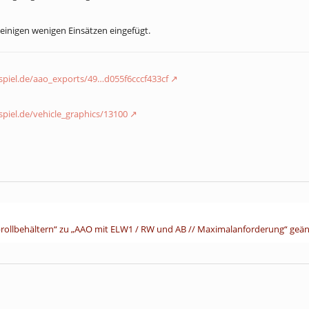
einigen wenigen Einsätzen eingefügt.
nspiel.de/aao_exports/49…d055f6cccf433cf
nspiel.de/vehicle_graphics/13100
rollbehältern“ zu „AAO mit ELW1 / RW und AB // Maximalanforderung“ geän