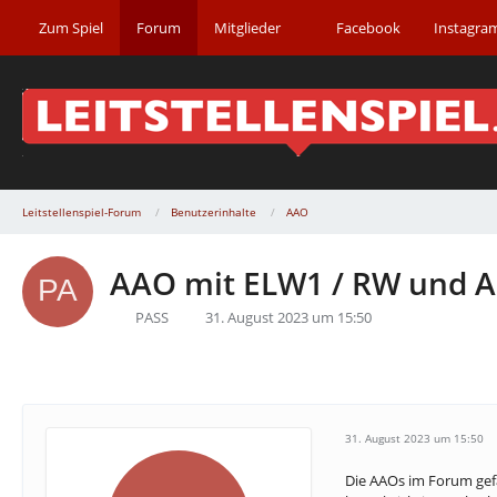
Zum Spiel
Forum
Mitglieder
Facebook
Instagra
Leitstellenspiel-Forum
Benutzerinhalte
AAO
AAO mit ELW1 / RW und A
PASS
31. August 2023 um 15:50
31. August 2023 um 15:50
Die AAOs im Forum gefal