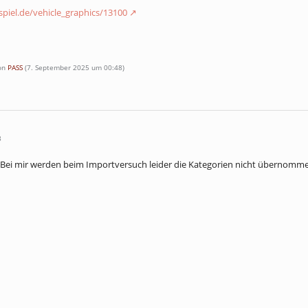
nspiel.de/vehicle_graphics/13100
von
PASS
(
7. September 2025 um 00:48
)
8
s. Bei mir werden beim Importversuch leider die Kategorien nicht übernomme