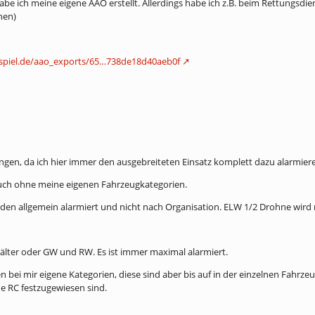
habe ich meine eigene AAO erstellt. Allerdings habe ich z.B. beim Rettung
hen)
enspiel.de/aao_exports/65…738de18d40aeb0f
ungen, da ich hier immer den ausgebreiteten Einsatz komplett dazu alarmier
auch ohne meine eigenen Fahrzeugkategorien.
en allgemein alarmiert und nicht nach Organisation. ELW 1/2 Drohne wird 
älter oder GW und RW. Es ist immer maximal alarmiert.
n bei mir eigene Kategorien, diese sind aber bis auf in der einzelnen Fahr
e RC festzugewiesen sind.