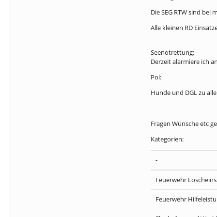
Die SEG RTW sind bei mi
Alle kleinen RD Einsät
Seenotrettung:
Derzeit alarmiere ich a
Pol:
Hunde und DGL zu alle
Fragen Wünsche etc ger
Kategorien:
-
Feuerwehr Löscheins
Feuerwehr Hilfeleist