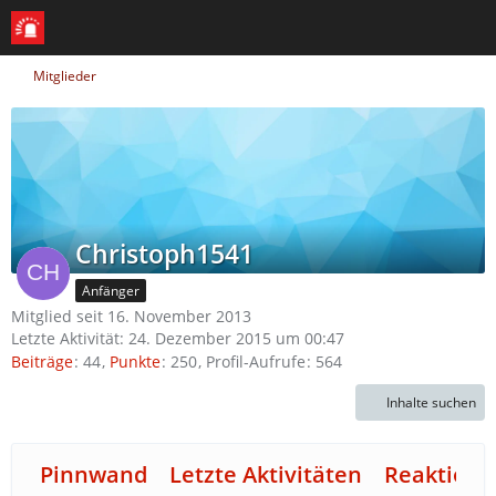
Mitglieder
Christoph1541
Anfänger
Mitglied seit 16. November 2013
Letzte Aktivität:
24. Dezember 2015 um 00:47
Beiträge
44
Punkte
250
Profil-Aufrufe
564
Inhalte suchen
Pinnwand
Letzte Aktivitäten
Reaktione