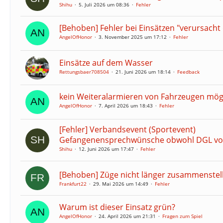
Shihu
5. Juli 2026 um 08:36
Fehler
[Behoben] Fehler bei Einsätzen "verursacht
AngelOfHonor
3. November 2025 um 17:12
Fehler
Einsätze auf dem Wasser
Rettungsbaer708504
21. Juni 2026 um 18:14
Feedback
kein Weiteralarmieren von Fahrzeugen mög
AngelOfHonor
7. April 2026 um 18:43
Fehler
[Fehler] Verbandsevent (Sportevent)
Gefangenensprechwünsche obwohl DGL vo
Shihu
12. Juni 2026 um 17:47
Fehler
[Behoben] Züge nicht länger zusammenstel
Frankfurt22
29. Mai 2026 um 14:49
Fehler
Warum ist dieser Einsatz grün?
AngelOfHonor
24. April 2026 um 21:31
Fragen zum Spiel