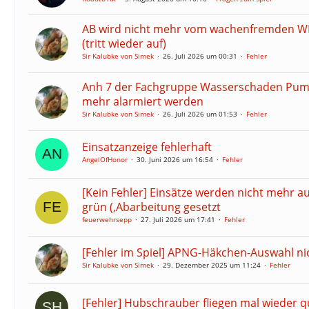
AB wird nicht mehr vom wachenfremden 
(tritt wieder auf)
Sir Kalubke von Simek
26. Juli 2026 um 00:31
Fehler
Anh 7 der Fachgruppe Wasserschaden Pum
mehr alarmiert werden
Sir Kalubke von Simek
26. Juli 2026 um 01:53
Fehler
Einsatzanzeige fehlerhaft
AngelOfHonor
30. Juni 2026 um 16:54
Fehler
[Kein Fehler] Einsätze werden nicht mehr a
grün (,Abarbeitung gesetzt
feuerwehrsepp
27. Juli 2026 um 17:41
Fehler
[Fehler im Spiel] APNG-Häkchen-Auswahl n
Sir Kalubke von Simek
29. Dezember 2025 um 11:24
Fehler
[Fehler] Hubschrauber fliegen mal wieder q