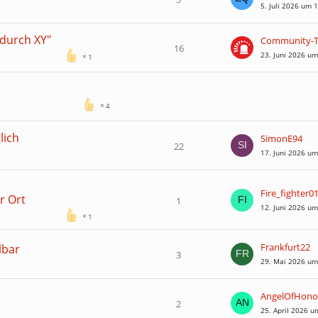
5. Juli 2026 um 
 durch XY"
16
23. Juni 2026 um
1
4
lich
SimonE94
22
17. Juni 2026 um
Fire_fighter0
r Ort
1
12. Juni 2026 um
1
Frankfurt22
lbar
3
29. Mai 2026 um
AngelOfHono
2
25. April 2026 u