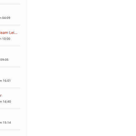
m 04:09
Community-Team Leitstellenspiel
m 10:00
 09:05
m 16:01
r
m 14:40
m 15:14