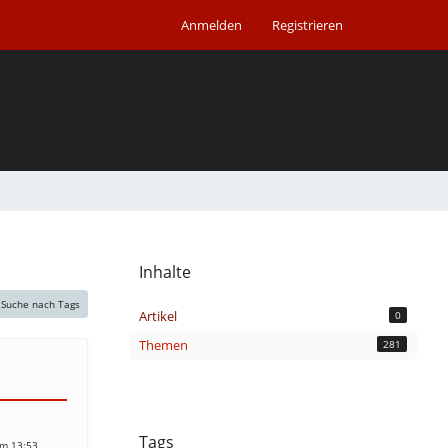
Anmelden
Registrieren
Inhalte
Suche nach Tags
Artikel
0
Themen
281
Tags
um 13:53