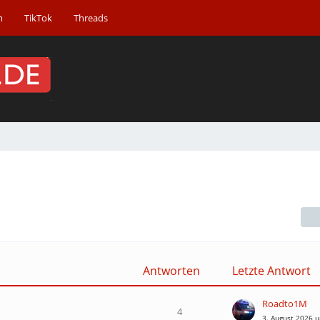
m
TikTok
Threads
Antworten
Letzte Antwort
Roadto1M
4
3. August 2026 