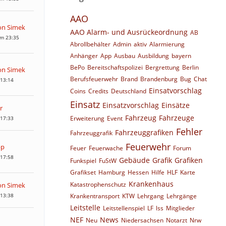
AAO
von Simek
AAO Alarm- und Ausrückeordnung
AB
um 23:35
Abrollbehälter
Admin
aktiv
Alarmierung
Anhänger
App
Ausbau
Ausbildung
bayern
BePo
Bereitschaftspolizei
Bergrettung
Berlin
von Simek
Berufsfeuerwehr
Brand
Brandenburg
Bug
Chat
 13:14
Einsatvorschlag
Coins
Credits
Deutschland
Einsatz
Einsatzvorschlag
Einsätze
r
Fahrzeug
Fahrzeuge
Erweiterung
Event
 17:33
Fehler
Fahrzeuggrafiken
Fahrzeuggrafik
Feuerwehr
pp
Feuer
Feuerwache
Forum
 17:58
Gebäude
Grafik
Grafiken
Funkspiel
FuStW
Grafikset
Hamburg
Hessen
Hilfe
HLF
Karte
Krankenhaus
Katastrophenschutz
von Simek
 13:38
Krankentransport
KTW
Lehrgang
Lehrgänge
Leitstelle
Leitstellenspiel
LF
lss
Mitglieder
NEF
News
Neu
Niedersachsen
Notarzt
Nrw