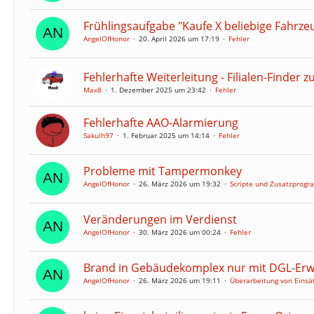
Frühlingsaufgabe "Kaufe X beliebige Fahrzeu
AngelOfHonor
20. April 2026 um 17:19
Fehler
Fehlerhafte Weiterleitung - Filialen-Finder 
Max8
1. Dezember 2025 um 23:42
Fehler
Fehlerhafte AAO-Alarmierung
Sakulh97
1. Februar 2025 um 14:14
Fehler
Probleme mit Tampermonkey
AngelOfHonor
26. März 2026 um 19:32
Scripte und Zusatzprog
Veränderungen im Verdienst
AngelOfHonor
30. März 2026 um 00:24
Fehler
Brand in Gebäudekomplex nur mit DGL-Erw
AngelOfHonor
26. März 2026 um 19:11
Überarbeitung von Einsä