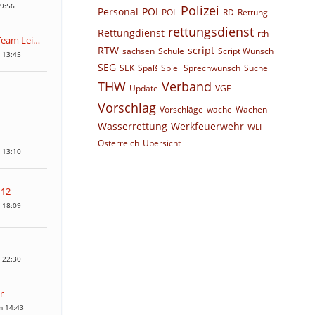
19:56
Polizei
Personal
POI
POL
RD
Rettung
rettungsdienst
Rettungdienst
rth
Community-Team Leitstellenspiel
RTW
script
sachsen
Schule
Script Wunsch
 13:45
SEG
SEK
Spaß
Spiel
Sprechwunsch
Suche
THW
Verband
Update
VGE
Vorschlag
Vorschläge
wache
Wachen
Wasserrettung
Werkfeuerwehr
WLF
Österreich
Übersicht
 13:10
112
 18:09
 22:30
r
m 14:43