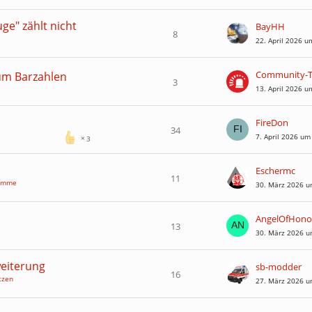
ge" zählt nicht
BayHH
8
22. April 2026 u
zum Barzahlen
3
13. April 2026 u
FireDon
34
7. April 2026 um
3
Eschermc
11
ramme
30. März 2026 u
AngelOfHono
13
30. März 2026 u
eiterung
sb-modder
16
tzen
27. März 2026 u