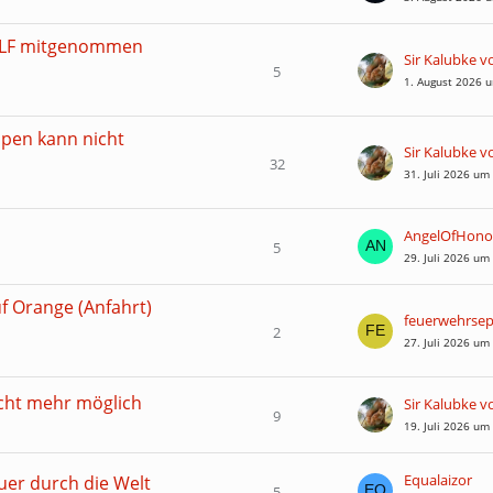
WLF mitgenommen
Sir Kalubke 
5
1. August 2026 
pen kann nicht
Sir Kalubke 
32
31. Juli 2026 um
AngelOfHono
5
29. Juli 2026 um
uf Orange (Anfahrt)
feuerwehrse
2
27. Juli 2026 um
icht mehr möglich
Sir Kalubke 
9
19. Juli 2026 um
Equalaizor
uer durch die Welt
5