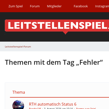
Zum Spiel
Forum
Mitglieder
Facebook
Instagra
Leitstellenspiel-Forum
Themen mit dem Tag „Fehler“
Thema
RTH automatisch Status 6
Roadto1M
3. August 2026 um 10:16
Fragen zum Spiel