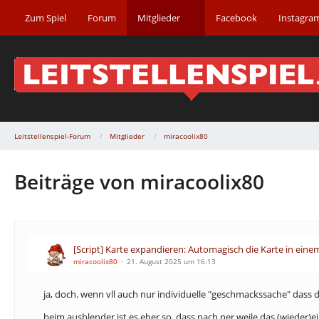
Zum Spiel
Forum
Mitglieder
Facebook
Instagra
Leitstellenspiel-Forum
Mitglieder
miracoolix80
Beiträge von miracoolix80
[Script] Karte expandieren: Automagisch die Karte in ein
miracoolix80
21. August 2025 um 16:13
ja, doch. wenn vll auch nur individuelle "geschmackssache" dass 
beim ausblender ist es eher so, dass nach ner weile das (wieder)ei