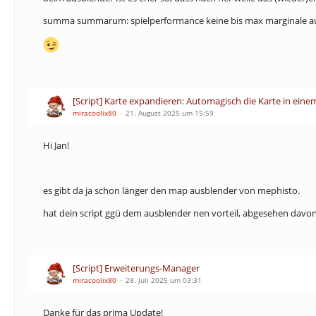
summa summarum: spielperformance keine bis max marginale auswir
[Script] Karte expandieren: Automagisch die Karte in ein
miracoolix80
21. August 2025 um 15:59
Hi Jan!
es gibt da ja schon länger den map ausblender von mephisto.
hat dein script ggü dem ausblender nen vorteil, abgesehen davon
[Script] Erweiterungs-Manager
miracoolix80
28. Juli 2025 um 03:31
Danke für das prima Update!