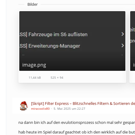
Bilder
image.png
11,44 kB
525 × 94
[Skript] Filter Express – Blitzschnelles Filtern & Sortieren de
miracoolix80
5. Mai 2025 um 22:27
na dann bin ich auf den evulotionsprozess schon mal sehr gespa
hab heute im Spiel darauf geachtet ob ich den wirklich auf die bu