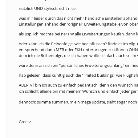
nützlich UND stylisch, echt nice!
was mir leider durch das nicht mehr händische Einstellen abhande
Einstellungen anhand der "original" Erweiterungstabelle von obe
als Bsp: ich möchte bei ner FW alle Erweitertungen kaufen. dann
oder kann ich die Reihenfolge iwie beeinflussen? finde es im All
entsprechend dann MZB oder FKH unterbringen zu können OHNE au
dem ich die Reihenfolge, die ich haben wollte, einfach auch so im s
wäre denn an sich ein "persönliches Erweiterungsranking" ein ri
hab gelesen, dass künftig auch die "limited buildings" wie Flu
ABER: vll bin ich auch zu einfach pedantisch, denn den Wunsch n
ich schlicht alleine bin mit meinem Wunsch und einfach jeder ger
dennoch: summa summarum ein mega update, sieht sogar noch daz
Greetz