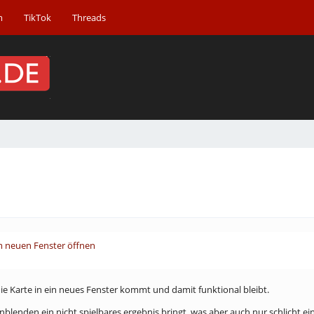
m
TikTok
Threads
em neuen Fenster öffnen
die Karte in ein neues Fenster kommt und damit funktional bleibt.
nblenden ein nicht spielbares ergebnis bringt. was aber auch nur schlicht ei