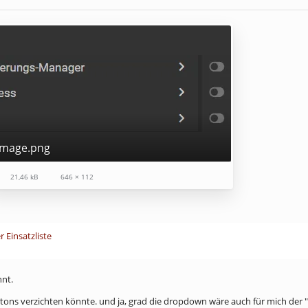
image.png
21,46 kB
646 × 112
r Einsatzliste
nnt.
ttons verzichten könnte. und ja, grad die dropdown wäre auch für mich der "