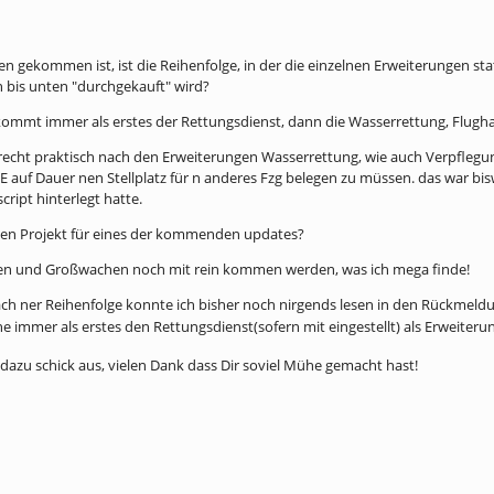
n gekommen ist, ist die Reihenfolge, in der die einzelnen Erweiterungen st
n bis unten "durchgekauft" wird?
 kommt immer als erstes der Rettungsdienst, dann die Wasserrettung, Flugh
g. recht praktisch nach den Erweiterungen Wasserrettung, wie auch Verpfleg
f Dauer nen Stellplatz für n anderes Fzg belegen zu müssen. das war bisw
cript hinterlegt hatte.
esen Projekt für eines der kommenden updates?
ghafen und Großwachen noch mit rein kommen werden, was ich mega finde!
ach ner Reihenfolge konnte ich bisher noch nirgends lesen in den Rückmeldu
ne immer als erstes den Rettungsdienst(sofern mit eingestellt) als Erweiter
u schick aus, vielen Dank dass Dir soviel Mühe gemacht hast!