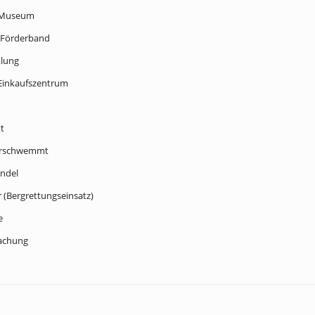
n Museum
 Förderband
klung
 Einkaufszentrum
t
berschwemmt
ndel
r (Bergrettungseinsatz)
e
wachung