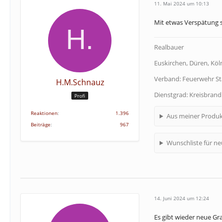
11. Mai 2024 um 10:13
Mit etwas Verspätung s
Realbauer
Euskirchen, Düren, Köln
Verband: Feuerwehr S
H.M.Schnauz
Dienstgrad: Kreisbran
Profi
Reaktionen
1.396
Aus meiner Produk
Beiträge
967
Wunschliste für n
14. Juni 2024 um 12:24
Es gibt wieder neue Gra