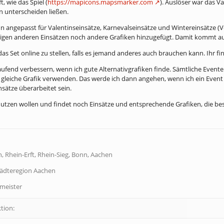
, wie das Spiel (
https://mapicons.mapsmarker.com
). Auslöser war das V
 unterscheiden ließen.
nun angepasst für Valentinseinsätze, Karnevalseinsätze und Wintereinsätze (
igen anderen Einsätzen noch andere Grafiken hinzugefügt. Damit kommt au
as Set online zu stellen, falls es jemand anderes auch brauchen kann. Ihr fin
laufend verbessern, wenn ich gute Alternativgrafiken finde. Sämtliche Even
 gleiche Grafik verwenden. Das werde ich dann angehen, wenn ich ein Event
nsätze überarbeitet sein.
nutzen wollen und findet noch Einsätze und entsprechende Grafiken, die be
, Rhein-Erft, Rhein-Sieg, Bonn, Aachen
tädteregion Aachen
dmeister
tion: