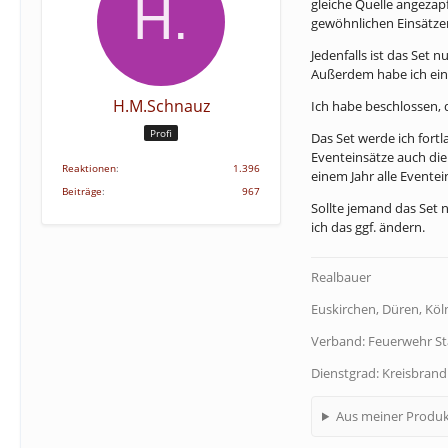
gleiche Quelle angezapft
gewöhnlichen Einsätzen
Jedenfalls ist das Set 
Außerdem habe ich ein
H.M.Schnauz
Ich habe beschlossen, d
Profi
Das Set werde ich fort
Eventeinsätze auch die
Reaktionen
1.396
einem Jahr alle Eventei
Beiträge
967
Sollte jemand das Set 
ich das ggf. ändern.
Realbauer
Euskirchen, Düren, Köln
Verband: Feuerwehr S
Dienstgrad: Kreisbran
Aus meiner Produk