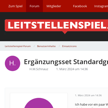
Zum Spiel
Forum
Mitglieder
Facebook
Instagra
Leitstellenspiel-Forum
Benutzerinhalte
Einsatzicons
Ergänzungsset Standardg
H.M.Schnauz
1. März 2024 um 14:36
1. März 2024 um 14:36
Ich habe vor ein paar W