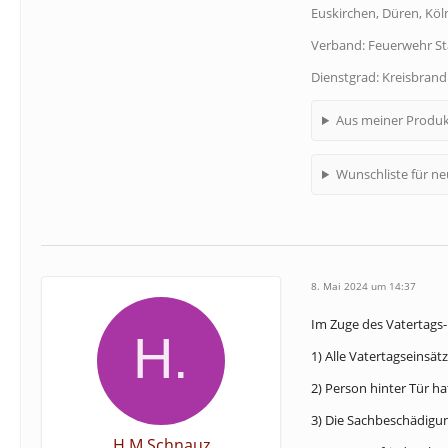
Euskirchen, Düren, Köln
Verband: Feuerwehr S
Dienstgrad: Kreisbran
Aus meiner Produk
Wunschliste für n
8. Mai 2024 um 14:37
Im Zuge des Vatertags-
1) Alle Vatertagseinsä
2) Person hinter Tür h
3) Die Sachbeschädigun
H.M.Schnauz