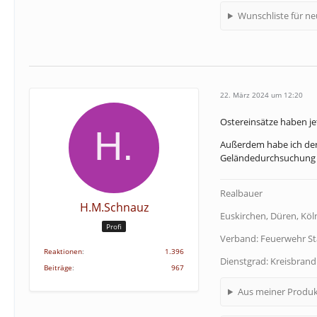
Wunschliste für n
22. März 2024 um 12:20
Ostereinsätze haben je
Außerdem habe ich der 
Geländedurchsuchung n
Realbauer
H.M.Schnauz
Euskirchen, Düren, Köln
Profi
Verband: Feuerwehr S
Reaktionen
1.396
Dienstgrad: Kreisbran
Beiträge
967
Aus meiner Produk