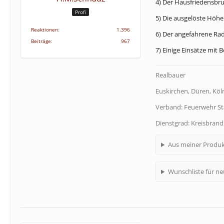
4) Der Hausfriedensbru
Profi
5) Die ausgelöste Höhe
Reaktionen
1.396
6) Der angefahrene Radf
Beiträge
967
7) Einige Einsätze mit B
Realbauer
Euskirchen, Düren, Köln
Verband: Feuerwehr S
Dienstgrad: Kreisbran
Aus meiner Produk
Wunschliste für n