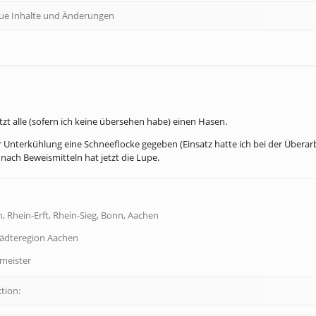
eue Inhalte und Änderungen
tzt alle (sofern ich keine übersehen habe) einen Hasen.
Unterkühlung eine Schneeflocke gegeben (Einsatz hatte ich bei der Überar
ach Beweismitteln hat jetzt die Lupe.
, Rhein-Erft, Rhein-Sieg, Bonn, Aachen
tädteregion Aachen
dmeister
tion: