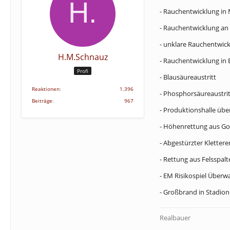
- Rauchentwicklung i
- Rauchentwicklung an
- unklare Rauchentwic
H.M.Schnauz
- Rauchentwicklung in
Profi
- Blausäureaustritt
Reaktionen
1.396
- Phosphorsäureaustrit
Beiträge
967
- Produktionshalle ü
- Höhenrettung aus Go
- Abgestürzter Klettere
- Rettung aus Felsspalt
- EM Risikospiel Über
- Großbrand in Stadion
Realbauer