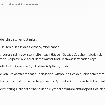
eue Inhalte und Änderungen
der ein bisschen optimiert.
e sollten nun alle das gleiche Symbol haben.
khäuser sind in gewissermaßen auch Häuser (Gebäude), daher habe ich den 
ymbol verpasst, wie Keller unter Wasser und Hochwasserschadenslage.
Volksfest hat nun das Symbol des Hüpfburgunfalls.
e von Schwarzfahrer hat nun dasselbe Symbol, das ich der Personenkontro
leitungsmast hat nun ein sehr passendes Symbol, nämlich eine Freileitung m
terstützung Hausnotruf hat nun das Symbol des Krankentransports, da hier