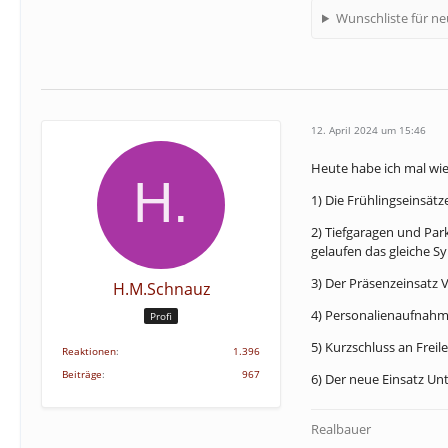
Wunschliste für n
12. April 2024 um 15:46
Heute habe ich mal wie
1) Die Frühlingseinsätz
2) Tiefgaragen und Par
gelaufen das gleiche S
3) Der Präsenzeinsatz 
H.M.Schnauz
4) Personalienaufnahm
Profi
5) Kurzschluss an Frei
Reaktionen
1.396
Beiträge
967
6) Der neue Einsatz Un
Realbauer