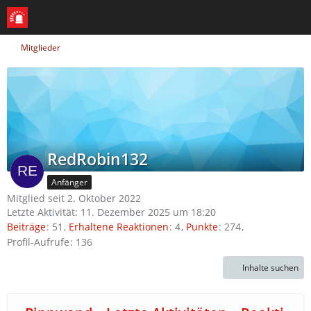
Mitglieder
RedRobin132
Anfänger
Mitglied seit 2. Oktober 2022
Letzte Aktivität:
11. Dezember 2025 um 18:20
Beiträge
51
Erhaltene Reaktionen
4
Punkte
274
Profil-Aufrufe
136
Inhalte suchen