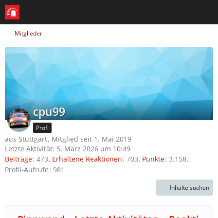
Mitglieder
cpu99
Profi
aus Stuttgart
Mitglied seit 1. Mai 2019
Letzte Aktivität:
5. März 2026 um 10:49
Beiträge
473
Erhaltene Reaktionen
703
Punkte
3.158
Profil-Aufrufe
981
Inhalte suchen