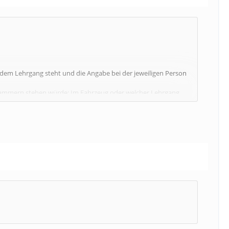
t dem Lehrgang steht und die Angabe bei der jeweiligen Person
 Klammern stehen würde: Im Fahrzeug oder welcher Lehrgang
e den Lehrgang schon besuchen. Bei mehreren Wachen sehr