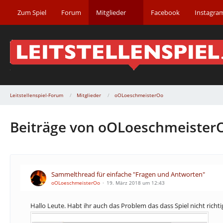
Zum Spiel
Forum
Mitglieder
Facebook
Instagra
Leitstellenspiel-Forum
Mitglieder
oOLoeschmeisterOo
Beiträge von oOLoeschmeister
Sammelthread für einfache "Fragen und Antworten"
oOLoeschmeisterOo
19. März 2018 um 12:43
Hallo Leute. Habt ihr auch das Problem das dass Spiel nicht ric