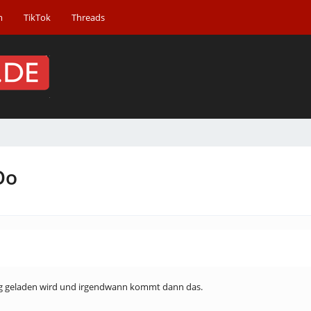
m
TikTok
Threads
Oo
htig geladen wird und irgendwann kommt dann das.