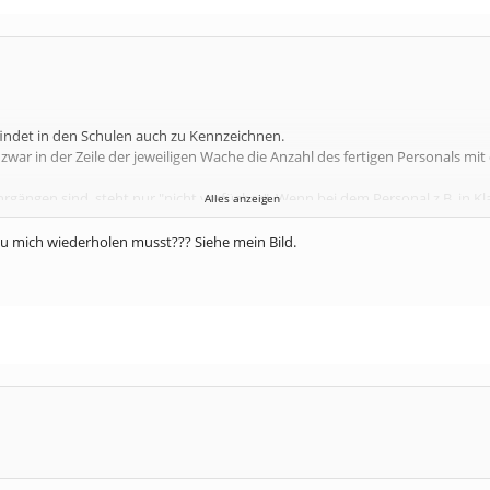
efindet in den Schulen auch zu Kennzeichnen.
war in der Zeile der jeweiligen Wache die Anzahl des fertigen Personals mi
hrgängen sind, steht nur "nicht verfügbar". Wenn bei dem Personal z.B. in
Alles anzeigen
u mich wiederholen musst??? Siehe mein Bild.
efahrgut machen, sehe dass 6 Leute den Lehrgang haben, aber nicht welch