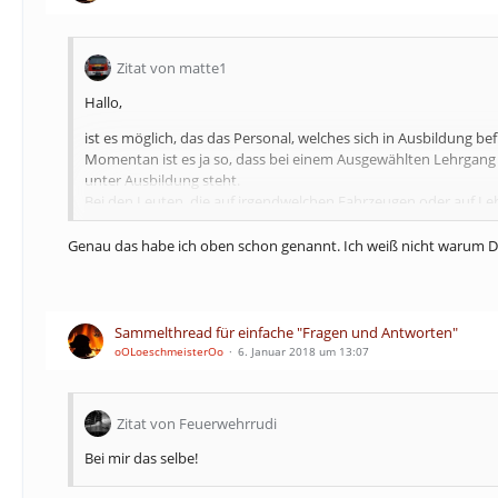
Zitat von matte1
Hallo,
ist es möglich, das das Personal, welches sich in Ausbildung b
Momentan ist es ja so, dass bei einem Ausgewählten Lehrgang z
unter Ausbildung steht.
Bei den Leuten, die auf irgendwelchen Fahrzeugen oder auf Le
grad besucht wird.
Das erspart viel Zeit beim Suchen und Durchklicken.
Genau das habe ich oben schon genannt. Ich weiß nicht warum D
Bei der Wache im Anhang sollen evtl. weitere Leute den GW-G
unübersichtlich.
Sammelthread für einfache "Fragen und Antworten"
oOLoeschmeisterOo
6. Januar 2018 um 13:07
Lehrgangsansicht.pdf
Beste Grüße
Zitat von Feuerwehrrudi
matte1
(matte)
Bei mir das selbe!