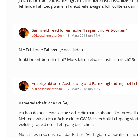
ja ich habe über 250 Fahrzeuge. Ich alarmiere fast ausschließlic
fehlende Fahrzeug war ein Funkstreifenwagen. Ich wollte es dann
Sammelthread für einfache "Fragen und Antworten"
oOLoeschmeisterOo
18. März 2018 um 14:01
N = Fehlende Fahrzeuge nachladen
funktioniert bei mir nicht? Muss ich da etwas einstellen noch? So
Anzeige aktuelle Ausbildung und Fahrzeugbindung bei Le
oOLoeschmeisterOo
17. März 2018 um 15:51
Kameradschaftliche Grüße,
ich hab da noch eine kleine Sache die man einbauen könnte/sollt
Nehmen wir an ich möchte einen GW-Messtechnik Lehrgang starten
welche grade diesen Lehrgang besuchen.
Nun, ist es ja so das man das Future "Verfügbare auswählen" nich