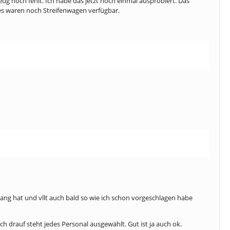
ug noch fehlt. Ich habe das jetzt noch einmal ausprobiert. Das
 es waren noch Streifenwagen verfügbar.
ng hat und vllt auch bald so wie ich schon vorgeschlagen habe
 drauf steht jedes Personal ausgewählt. Gut ist ja auch ok.