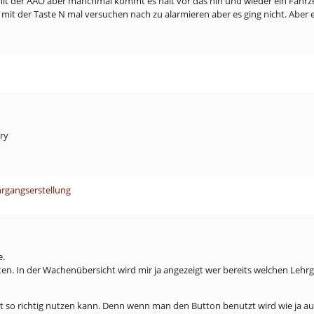
h mit der AAO aber manchmal kommt es halt vor das hin und wieder ein Fahrze
 mit der Taste N mal versuchen nach zu alarmieren aber es ging nicht. Aber
rry
hrgangserstellung
e.
. In der Wachenübersicht wird mir ja angezeigt wer bereits welchen Lehrga
t so richtig nutzen kann. Denn wenn man den Button benutzt wird wie ja auch