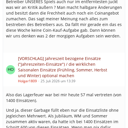
Betreiber UNSERES Spiels auch nur im entferntesten juckt
was wir an Kritik äußern ? Man macht halbgare Änderungen
und besitzt dann die Frechheit auch noch ein Coinangebot
zumachen. Das sagt meiner Meinung nach alles zum
bestreben des Betreibers aus. Da fällt mir gerade ein das es
diese Woche keine Coin-Kauf-Aufgabe gab. Dann können
wir uns denken was 2 der morgigen Aufgaben sein werden.
[VORSCHLAG] Jahreszeit bezogene Einsätze
("Jahreszeiten-Einsätze") / die wirklichen
Saisonalen Einsätze (Frühling, Sommer, Herbst
und Winter) optional machen
Holger1809
25. Juli 2026 um 13:39
Also das Lagerfeuer war bei mir heute 57 mal vertreten (von
1400 EInsätzen).
Und ja, dieser Garbage füllt eben nur die Einsatzliste ohne
jegleichen Mehrwert. Als Jubiläum, WM und Sommer
zusammen aktiv waren, da hatte ich bei 1400 Einsätzen im
Schnitt 600 von diesen Einsätzen. Wenn man nix dafür