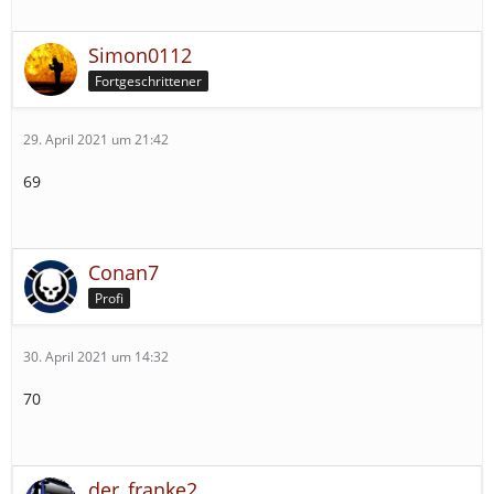
Simon0112
Fortgeschrittener
29. April 2021 um 21:42
69
Conan7
Profi
30. April 2021 um 14:32
70
der_franke2