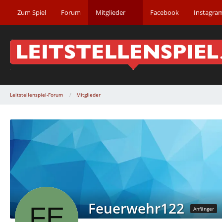
Zum Spiel
Forum
Mitglieder
Facebook
Instagra
Leitstellenspiel-Forum
Mitglieder
Feuerwehr122
Anfänger