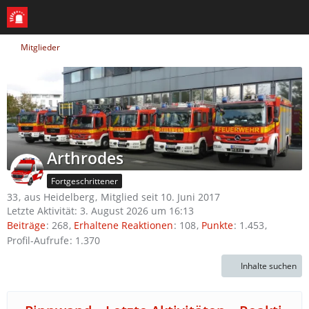
Mitglieder
Arthrodes
Fortgeschrittener
33
aus Heidelberg
Mitglied seit 10. Juni 2017
Letzte Aktivität:
3. August 2026 um 16:13
Beiträge
268
Erhaltene Reaktionen
108
Punkte
1.453
Profil-Aufrufe
1.370
Inhalte suchen