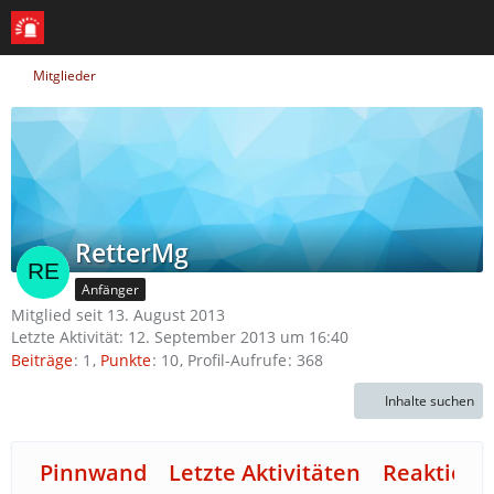
Mitglieder
RetterMg
Anfänger
Mitglied seit 13. August 2013
Letzte Aktivität:
12. September 2013 um 16:40
Beiträge
1
Punkte
10
Profil-Aufrufe
368
Inhalte suchen
Pinnwand
Letzte Aktivitäten
Reaktione