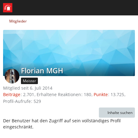
Mitglieder
Florian MGH
Meister
Mitglied seit 6. Juli 2014
Beiträge
2.701
Erhaltene Reaktionen
180
Punkte
13.725
Profil-Aufrufe
529
Inhalte suchen
Der Benutzer hat den Zugriff auf sein vollständiges Profil
eingeschränkt.