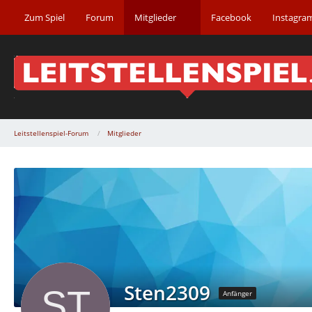
Zum Spiel
Forum
Mitglieder
Facebook
Instagra
Leitstellenspiel-Forum
Mitglieder
Sten2309
Anfänger