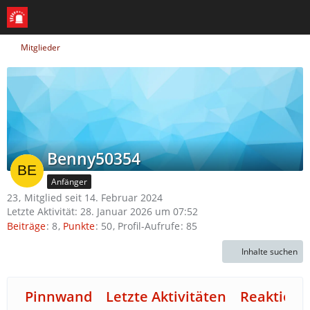
Mitglieder
Benny50354
Anfänger
23
Mitglied seit 14. Februar 2024
Letzte Aktivität:
28. Januar 2026 um 07:52
Beiträge
8
Punkte
50
Profil-Aufrufe
85
Inhalte suchen
Pinnwand
Letzte Aktivitäten
Reaktione