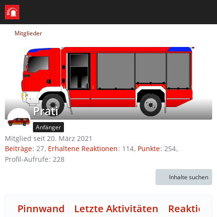
Mitglieder
Prati
Anfänger
Mitglied seit 20. März 2021
Beiträge
27
Erhaltene Reaktionen
114
Punkte
254
Profil-Aufrufe
228
Inhalte suchen
Pinnwand
Letzte Aktivitäten
Reaktione