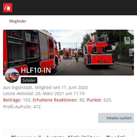
Mitglieder
HLF10-IN
Schüler
aus Ingolstadt
Mitglied seit 11. Juni 2020
Letzte Aktivität:
29. März 2021 um 11:19
Beiträge
103
Erhaltene Reaktionen
80
Punkte
625
Profil-Aufrufe
472
Inhalte suchen